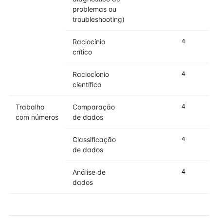
problemas ou
troubleshooting)
Raciocínio
4
5
crítico
Raciocíonio
4
5
científico
Trabalho
Comparação
4
5
com números
de dados
Classificação
4
4
de dados
Análise de
4
4
dados