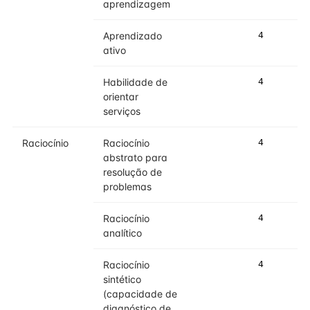
aprendizagem
Aprendizado
4
5
ativo
Habilidade de
4
4
orientar
serviços
Raciocínio
Raciocínio
4
5
abstrato para
resolução de
problemas
Raciocínio
4
5
analítico
Raciocínio
4
5
sintético
(capacidade de
diagnóstico de