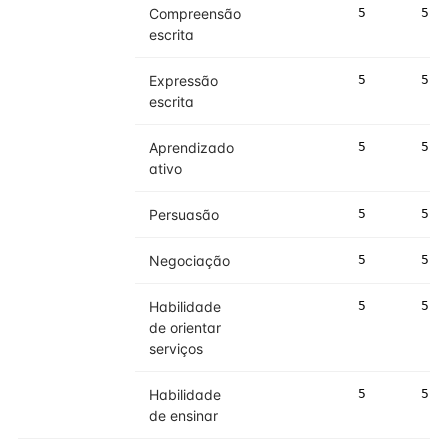
Compreensão
5
5
escrita
Expressão
5
5
escrita
Aprendizado
5
5
ativo
Persuasão
5
5
Negociação
5
5
Habilidade
5
5
de orientar
serviços
Habilidade
5
5
de ensinar