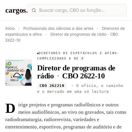
cargos
.
Início
›
Profissionais das ciências e das artes
›
Diretores de
espetáculos e afins
›
Diretor de programas de rádio · CBO
2622-10
DIRETORES DE ESPETÁCULOS E AFINS
/
COMPLEXIDADE 6 DE 8
Diretor de programas de
rádio
·
CBO 2622-10
CBO 262210
· O ofício, o caminho
e o mercado em uma só leitura
D
irige projetos e programas radiofônicos e outros
meios audiofônicos, ao vivo ou gravados, tais como
radiodramaturgia, radiorrevista, variedades e
entretenimento, esportivos, programas de auditório e de