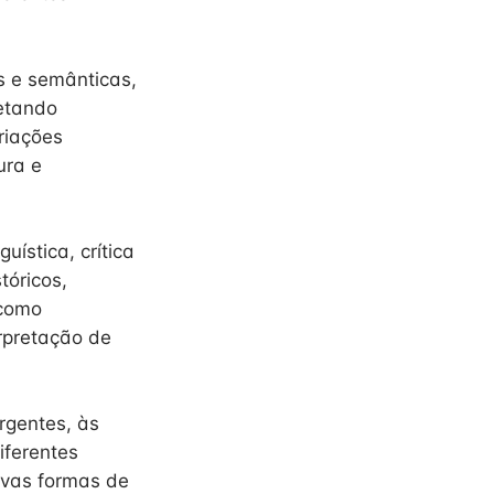
s e semânticas,
retando
riações
ura e
uística, crítica
tóricos,
 como
erpretação de
rgentes, às
ferentes
ovas formas de