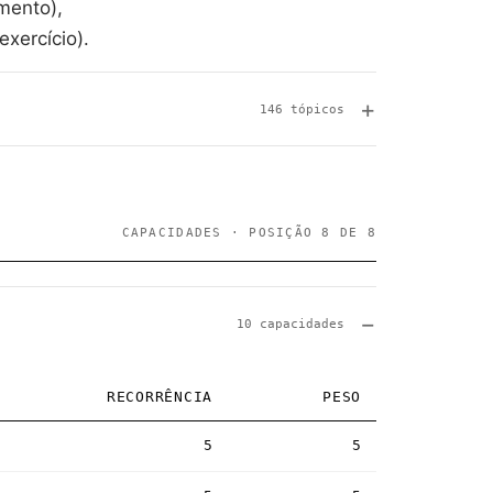
mento),
xercício).
146 tópicos
CAPACIDADES · POSIÇÃO 8 DE 8
10 capacidades
RECORRÊNCIA
PESO
5
5