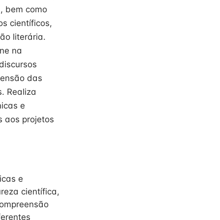
as, bem como
 científicos,
o literária.
ine na
 discursos
eensão das
. Realiza
nicas e
s aos projetos
icas e
eza científica,
a compreensão
ferentes