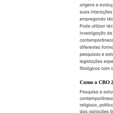
origens e evolu
suas interações
empregando técni
Pode utilizar té
investigação de
contemporâneos.
diferentes form
pesquisas e est
legislações espe
filológicos com 
Como o CBO 26
Pesquisa e estu
contemporâneas,
religiosa, polít
das variações li