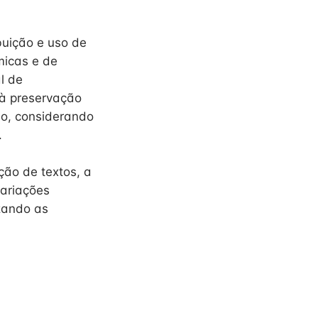
buição e uso de
micas e de
l de
 à preservação
ão, considerando
.
ção de textos, a
variações
izando as