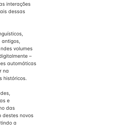
as interações
rais dessas
guísticos,
 antigos,
randes volumes
digitalmente –
ções automáticas
r na
 históricos.
ades,
cas e
omo das
o destes novos
ntindo a