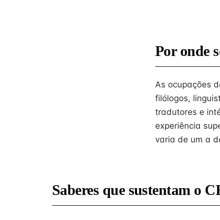
Por onde s
As ocupações da
filólogos, lingu
tradutores e in
experiência sup
varia de um a d
Saberes que sustentam o C