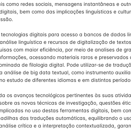
is como redes sociais, mensagens instantâneas e outr
igitais, bem como das implicações linguísticas e cultu
essão.
 tecnologias digitais para acesso a bancos de dados lin
nálise linguística e recursos de digitalização de textos
uisas com maior eficiência, por meio de analises de g
informações, acessando materiais raros e preservados 
minada de filologia digital. Pode utilizar-se de tradu
a análise de big data textual, como instrumento auxilia
o estudo de diferentes idiomas e em distintos períodos
uda os avanços tecnológicos pertinentes às suas ativid
sobre as novas técnicas de investigação, questões éti
mplicadas no uso destas ferramentas digitais, bem c
madilhas das traduções automáticas, equilibrando o us
nálise crítica e a interpretação contextualizada, gara