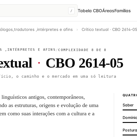
Tabela CBO
Áreas
Famílias
/
lólogos,tradutores ,intérpretes e afins
›
Crítico textual · CBO 2614-0
S ,INTÉRPRETES E AFINS
/
COMPLEXIDADE 8 DE 8
extual
·
CBO 2614-05
ício, o caminho e o mercado em uma só leitura
QUATRO
 linguísticos antigos, contemporâneos,
do as estruturas, origens e evolução de uma
Saber
bem como suas interações com a cultura e a
Domínio
Postur