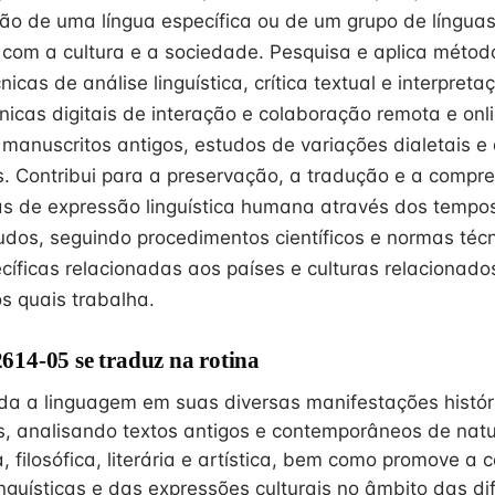
ção de uma língua específica ou de um grupo de língu
 com a cultura e a sociedade. Pesquisa e aplica métodos
cas de análise linguística, crítica textual e interpretaçã
cnicas digitais de interação e colaboração remota e onl
 manuscritos antigos, estudos de variações dialetais e
 Contribui para a preservação, a tradução e a compr
as de expressão linguística humana através dos tempos
udos, seguindo procedimentos científicos e normas téc
cíficas relacionadas aos países e culturas relacionado
os quais trabalha.
14-05 se traduz na rotina
da a linguagem em suas diversas manifestações histór
 analisando textos antigos e contemporâneos de natur
ica, filosófica, literária e artística, bem como promove 
nguísticas e das expressões culturais no âmbito das di