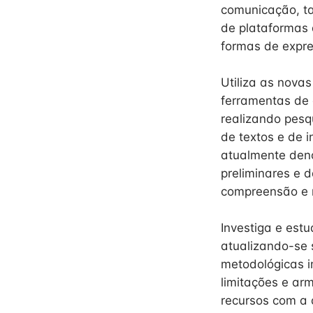
comunicação, ta
de plataformas d
formas de expr
Utiliza as novas
ferramentas de a
realizando pesq
de textos e de 
atualmente deno
preliminares e d
compreensão e n
Investiga e est
atualizando-se 
metodológicas i
limitações e ar
recursos com a a