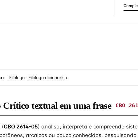
Complex
Filólogo
·
Filólogo dicionarista
DE
o Crítico textual em uma frase
CBO 26
l
(
CBO 2614-05
) analisa, interpreta e compreende siste
porâneos, arcaicos ou pouco conhecidos, pesquisando 