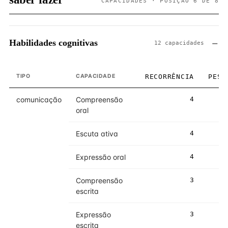
CAPACIDADES · POSIÇÃO 6 DE 8
Habilidades cognitivas
12 capacidades
TIPO
CAPACIDADE
RECORRÊNCIA
PESO
comunicação
Compreensão
4
3
oral
Escuta ativa
4
3
Expressão oral
4
3
Compreensão
3
2
escrita
Expressão
3
2
escrita