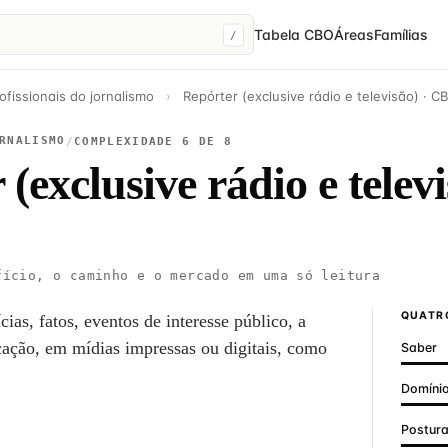
Tabela CBO
Áreas
Famílias
/
ofissionais do jornalismo
›
Repórter (exclusive rádio e televisão) · C
RNALISMO
/
COMPLEXIDADE 6 DE 8
(exclusive rádio e telev
ício, o caminho e o mercado em uma só leitura
QUATRO
ias, fatos, eventos de interesse público, a
ção, em mídias impressas ou digitais, como
Saber
Domínio
Postur