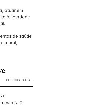
a, atuar em
ito à liberdade
al.
mentos de saúde
 e moral,
ve
LEITURA ATUAL
s e
imestres. O