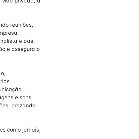
 vida privada, a
ndo reuniões,
empresa.
rnalista e das
ão e assegura o
do,
rias
municação.
agens e sons,
ções, prezando
es como jornais,