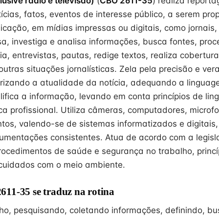
usive rádio e televisão)
(
CBO 2611-35
) realiza report
ícias, fatos, eventos de interesse público, a serem p
cação, em mídias impressas ou digitais, como jornais, 
sa, investiga e analisa informações, busca fontes, pro
a, entrevistas, pautas, redige textos, realiza cobertur
 outras situações jornalísticas. Zela pela precisão e ve
orizando a atualidade da notícia, adequando a linguag
lifica a informação, levando em conta princípios de li
tica profissional. Utiliza câmeras, computadores, microf
ntos, valendo-se de sistemas informatizados e digitais,
gumentações consistentes. Atua de acordo com a legis
ocedimentos de saúde e segurança no trabalho, princí
 cuidados com o meio ambiente.
11-35 se traduz na rotina
lho, pesquisando, coletando informações, definindo, b