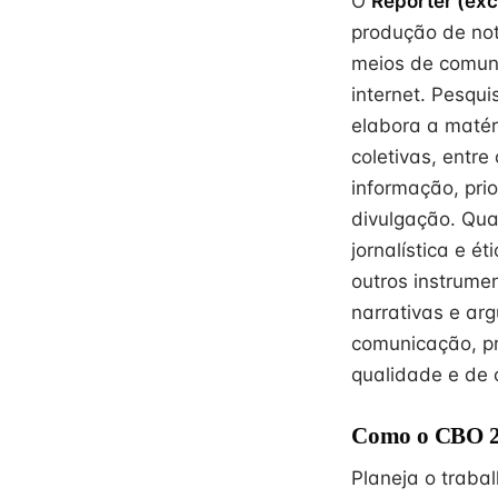
O
Repórter (excl
produção de not
meios de comuni
internet. Pesqui
elabora a matéri
coletivas, entre
informação, pri
divulgação. Qua
jornalística e é
outros instrume
narrativas e ar
comunicação, pr
qualidade e de
Como o CBO 26
Planeja o traba