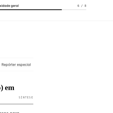
idade geral
6 / 8
·
Repórter especial
o) em
SÍNTESE