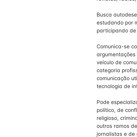
Busca autodesen
estudando por m
participando de 
Comunica-se com
argumentações c
veículo de comu
categoria profis
comunicação util
tecnologia de i
Pode especializa
político, de con
religioso, crim
outros ramos de
jornalistas e de