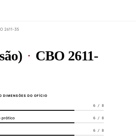
BO 2611-35
isão)
·
CBO 2611-
 DIMENSÕES DO OFÍCIO
6 / 8
 prático
6 / 8
a
6 / 8