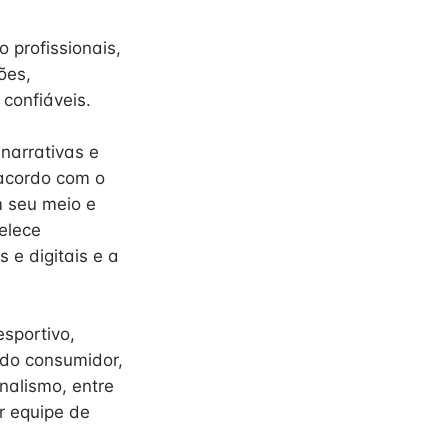
profissionais,
ões,
 confiáveis.
narrativas e
 acordo com o
m seu meio e
belece
 e digitais e a
esportivo,
a do consumidor,
nalismo, entre
r equipe de