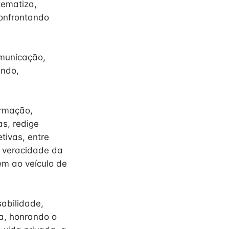
tematiza,
confrontando
omunicação,
indo,
ormação,
as, redige
etivas, entre
e veracidade da
em ao veículo de
abilidade,
ia, honrando o