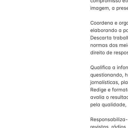
compromisso éti
imagem, a prese
Coordena e orga
elaborando a pa
Descarta trabalh
normas dos meio
direito de respo
Qualifica a info
questionando, h
jornalísticas, p
Redige e format
avalia o result
pela qualidade,
Responsabiliza-
revistas, rádios,