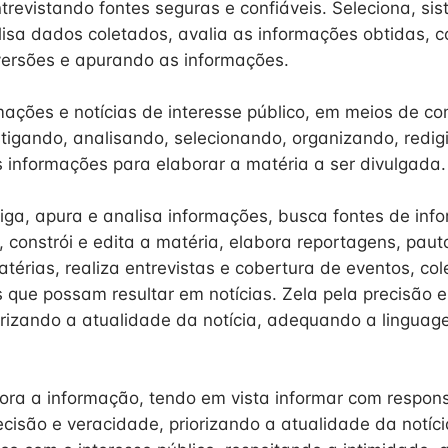
trevistando fontes seguras e confiáveis. Seleciona, sis
lisa dados coletados, avalia as informações obtidas, 
versões e apurando as informações.
mações e notícias de interesse público, em meios de c
tigando, analisando, selecionando, organizando, redig
s informações para elaborar a matéria a ser divulgada.
tiga, apura e analisa informações, busca fontes de inf
 constrói e edita a matéria, elabora reportagens, paut
matérias, realiza entrevistas e cobertura de eventos, col
s que possam resultar em notícias. Zela pela precisão 
orizando a atualidade da notícia, adequando a linguag
ora a informação, tendo em vista informar com respons
ecisão e veracidade, priorizando a atualidade da notíc