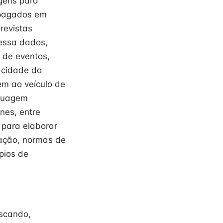
agens para
ropagados em
revistas
cessa dados,
a de eventos,
racidade da
em ao veículo de
nguagem
ones, entre
 para elaborar
lação, normas de
pios de
uscando,