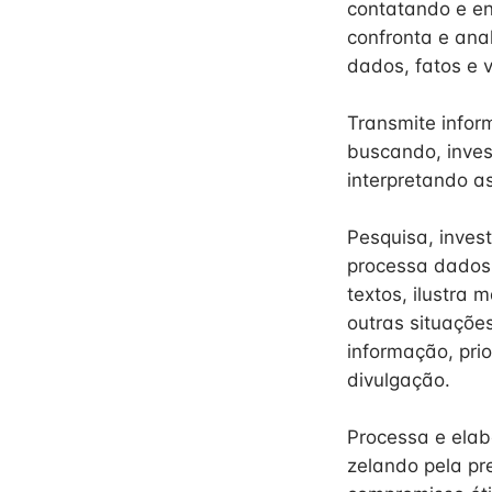
contatando e en
confronta e ana
dados, fatos e 
Transmite infor
buscando, inves
interpretando a
Pesquisa, inves
processa dados,
textos, ilustra 
outras situaçõe
informação, pri
divulgação.
Processa e elab
zelando pela pr