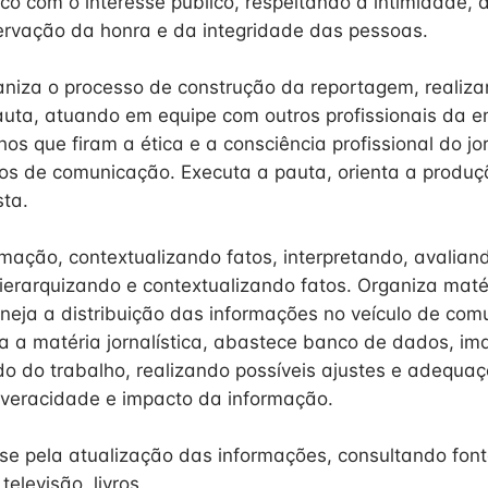
co com o interesse público, respeitando a intimidade, a
rvação da honra e da integridade das pessoas.
niza o processo de construção da reportagem, realiza
uta, atuando em equipe com outros profissionais da 
os que firam a ética e a consciência profissional do jo
s de comunicação. Executa a pauta, orienta a produç
sta.
rmação, contextualizando fatos, interpretando, avalian
ierarquizando e contextualizando fatos. Organiza maté
laneja a distribuição das informações no veículo de co
a a matéria jornalística, abastece banco de dados, im
ado do trabalho, realizando possíveis ajustes e adequa
 veracidade e impacto da informação.
se pela atualização das informações, consultando font
 televisão, livros.