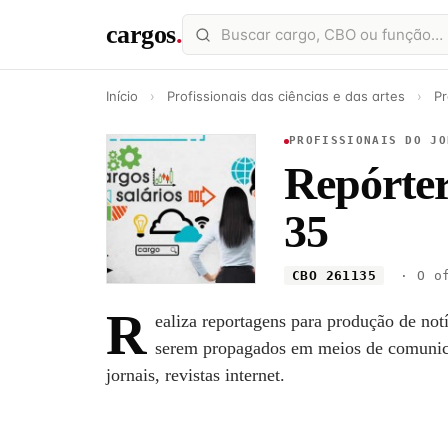
cargos
.
Início
›
Profissionais das ciências e das artes
›
Pr
PROFISSIONAIS DO JO
Repórter 
35
CBO 261135
· O of
R
ealiza reportagens para produção de notíc
serem propagados em meios de comunica
jornais, revistas internet.