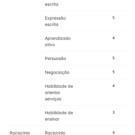
escrita
Expressão
5
5
escrita
Aprendizado
4
4
ativo
Persuasão
5
5
Negociação
5
5
Habilidade de
4
4
orientar
serviços
Habilidade de
3
3
ensinar
Raciocínio
Raciocínio
4
4