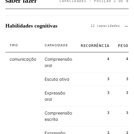
saber fazer
CAPACIDADES · POSIÇÃO 2 DE 8
Habilidades cognitivas
12 capacidades
TIPO
CAPACIDADE
RECORRÊNCIA
PESO
comunicação
Compreensão
4
4
oral
Escuta ativa
3
3
Expressão
3
3
oral
Compreensão
3
3
escrita
Expressão
3
3