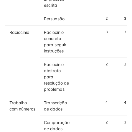
escrita
Persuasão
2
3
Raciocínio
Raciocínio
3
3
concreto
para seguir
instruções
Raciocínio
2
2
abstrato
para
resolução de
problemas
Trabalho
Transcrição
4
4
com números
de dados
Comparação
2
3
de dados