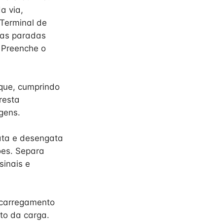
a via,
Terminal de
 as paradas
 Preenche o
que, cumprindo
resta
gens.
ata e desengata
es. Separa
sinais e
 carregamento
to da carga.