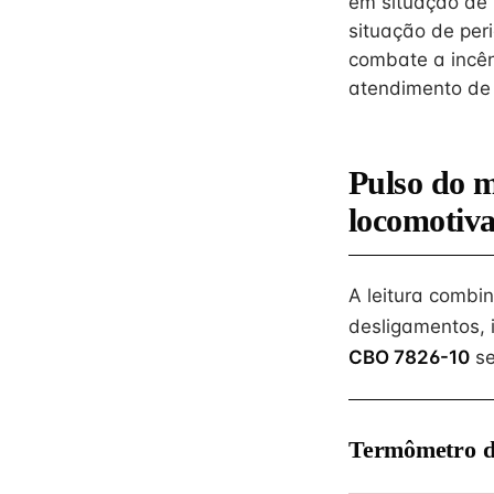
em situação de 
situação de peri
combate a incên
atendimento de 
Pulso do 
locomotiv
A leitura combi
desligamentos, 
CBO 7826-10
se
Termômetro d