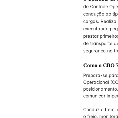
de Controle Ope
condução ao tip
cargas. Realiza
executando pequ
prestar primeir
de transporte 
segurança no tr
Como o CBO 78
Prepara-se par
Operacional (CC
posicionamento.
comunicar imped
Conduz o trem, 
o freio, monito