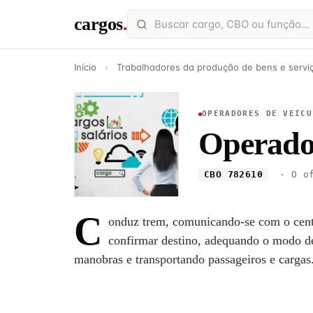
cargos
.
Início
›
Trabalhadores da produção de bens e serviç
OPERADORES DE VEÍCU
Operado
CBO 782610
· O of
C
onduz trem, comunicando-se com o centr
confirmar destino, adequando o modo de
manobras e transportando passageiros e cargas