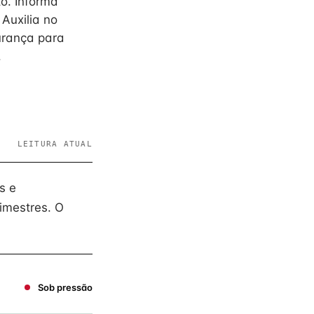
o. Informa
 Auxilia no
urança para
.
LEITURA ATUAL
s e
imestres. O
Sob pressão