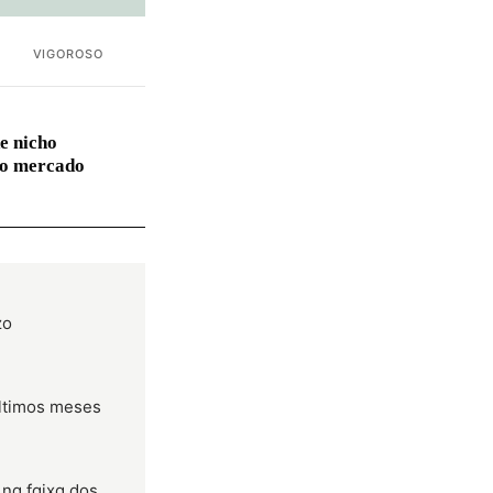
VIGOROSO
e nicho
no mercado
zo
últimos meses
 na faixa dos