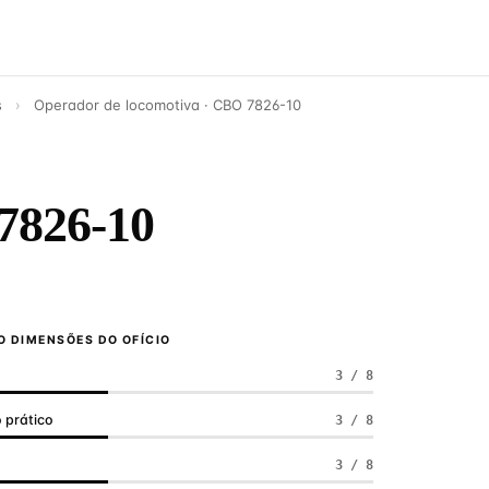
s
›
Operador de locomotiva · CBO 7826-10
7826-10
 DIMENSÕES DO OFÍCIO
3 / 8
 prático
3 / 8
a
3 / 8