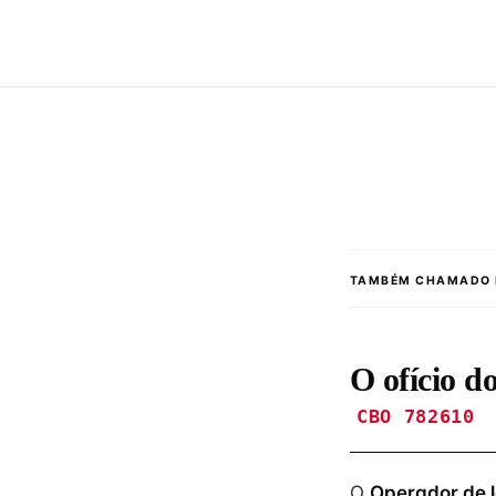
TAMBÉM CHAMADO 
O ofício d
CBO 782610
O
Operador de 