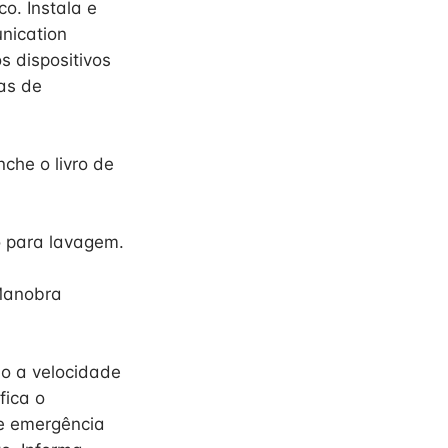
o. Instala e
nication
s dispositivos
as de
che o livro de
o para lavagem.
 Manobra
o a velocidade
fica o
e emergência