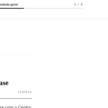
idade geral
3 / 8
ase
SÍNTESE
se com o Centro