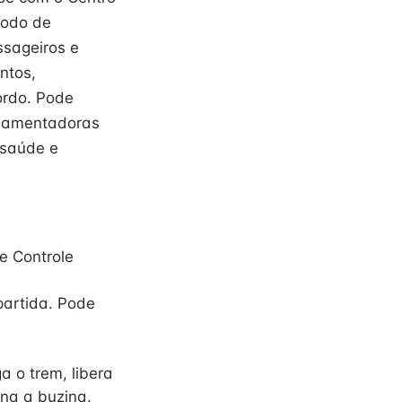
modo de
ssageiros e
ntos,
ordo. Pode
ulamentadoras
 saúde e
e Controle
partida. Pode
 o trem, libera
ona a buzina.