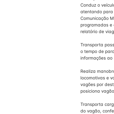
Conduz o veículo
atentando para 
Comunicação Móv
programadas e c
relatório de via
Transporta pas
o tempo de para
informações ao
Realiza manobr
locomotivas e 
vagões por dest
posiciona vagão
Transporta carg
do vagão, confe