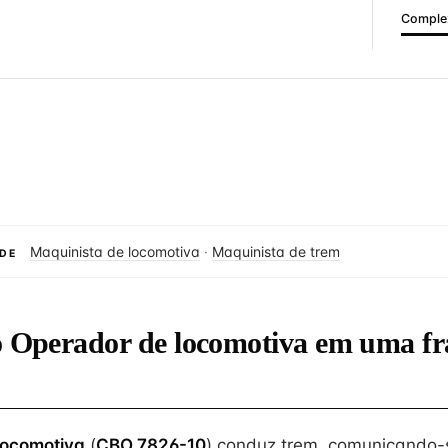
Complex
Maquinista de locomotiva
·
Maquinista de trem
DE
o Operador de locomotiva em uma fr
locomotiva
(
CBO 7826-10
) conduz trem, comunicando-