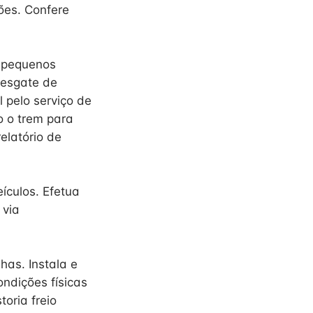
ões. Confere
 pequenos
resgate de
pelo serviço de
o o trem para
elatório de
ículos. Efetua
 via
has. Instala e
ondições físicas
oria freio