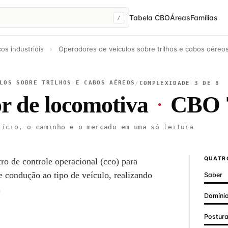
Tabela CBO
Áreas
Famílias
/
os industriais
›
Operadores de veículos sobre trilhos e cabos aéreo
LOS SOBRE TRILHOS E CABOS AÉREOS
/
COMPLEXIDADE 3 DE 8
r de locomotiva
·
CBO 
ício, o caminho e o mercado em uma só leitura
QUATRO
o de controle operacional (cco) para
 condução ao tipo de veículo, realizando
Saber
.
Domínio
Postur