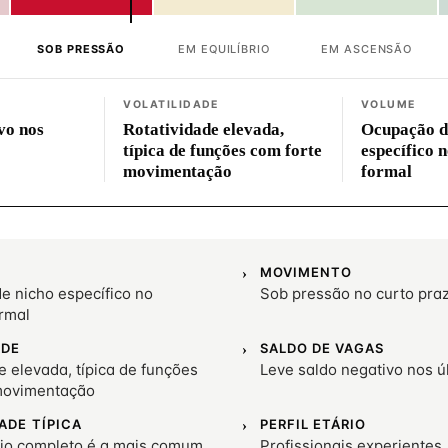
SOB PRESSÃO
EM EQUILÍBRIO
EM ASCENSÃO
VOLATILIDADE
VOLUME
vo nos
Rotatividade elevada,
Ocupação d
típica de funções com forte
específico 
movimentação
formal
MOVIMENTO
e nicho específico no
Sob pressão no curto pra
rmal
ADE
SALDO DE VAGAS
e elevada, típica de funções
Leve saldo negativo nos 
movimentação
ADE TÍPICA
PERFIL ETÁRIO
io completo é a mais comum
Profissionais experientes,