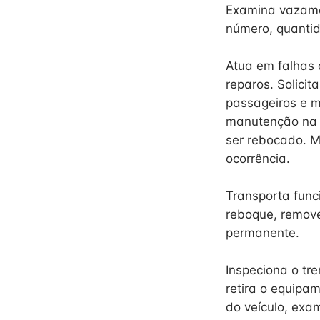
Examina vazamen
número, quantid
Atua em falhas
reparos. Solici
passageiros e m
manutenção na p
ser rebocado. M
ocorrência.
Transporta func
reboque, remov
permanente.
Inspeciona o tr
retira o equipa
do veículo, exam