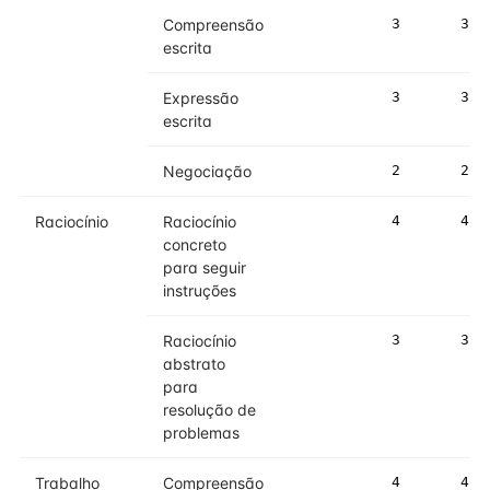
Compreensão
3
3
escrita
Expressão
3
3
escrita
Negociação
2
2
Raciocínio
Raciocínio
4
4
concreto
para seguir
instruções
Raciocínio
3
3
abstrato
para
resolução de
problemas
Trabalho
Compreensão
4
4