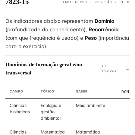
7823-15
TABELA CBO · POSIÇÃO 2 DE 8
Os indicadores abaixo representam
Domínio
(profundidade do conhecimento),
Recorrência
(com que frequência é usado) e
Peso
(importância
para o exercício).
Domínios de formação geral e/ou
13
tópicos
transversal
CAMPO
TÓPICO
SABER
DOMÍN
Ciências
Ecologia e
Meio ambiente
biológicas
gestão
ambiental
Ciências
Matemática
Matemática