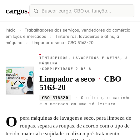
cargos
.
Início
›
Trabalhadores dos serviços, vendedores do comércio
em lojas e mercados
›
Tintureiros, lavadeiros e afins, a
máquina
›
Limpador a seco · CBO 5163-20
TINTUREIROS, LAVADEIROS E AFINS, A
MÁQUINA
/
COMPLEXIDADE 2 DE 8
Limpador a seco
·
CBO
5163-20
CBO 516320
· O ofício, o caminho
e o mercado em uma só leitura
O
pera máquinas de lavagem a seco, para limpeza de
roupas. separa as roupas, de acordo com o tipo de
tecido, material e sujidade. realiza o pré-tratamento,