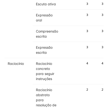
Escuta ativa
3
3
Expressão
3
3
oral
Compreensão
3
3
escrita
Expressão
3
3
escrita
Raciocínio
Raciocínio
4
4
concreto
para seguir
instruções
Raciocínio
2
2
abstrato
para
resolução de