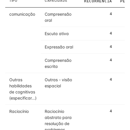
TIPO
CAPACIDADE
RECORRÊNCIA
PES
comunicação
Compreensão
4
oral
Escuta ativa
4
Expressão oral
4
Compreensão
4
escrita
Outras
Outras - visão
4
habilidades
espacial
de cognitivas
(especificar...)
Raciocínio
Raciocínio
4
abstrato para
resolução de
problemas