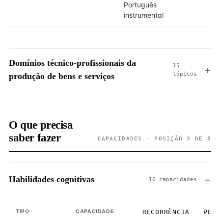
Português
instrumental
Domínios técnico-profissionais da
15
tópicos
produção de bens e serviços
O que precisa
saber fazer
CAPACIDADES · POSIÇÃO 3 DE 8
Habilidades cognitivas
10 capacidades
TIPO
CAPACIDADE
RECORRÊNCIA
PES