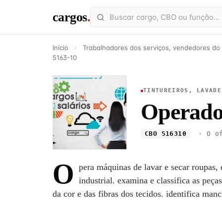
cargos
.
Início
›
Trabalhadores dos serviços, vendedores do
5163-10
TINTUREIROS, LAVADE
Operador
CBO 516310
· O of
O
pera máquinas de lavar e secar roupas,
industrial. examina e classifica as peça
da cor e das fibras dos tecidos. identifica man