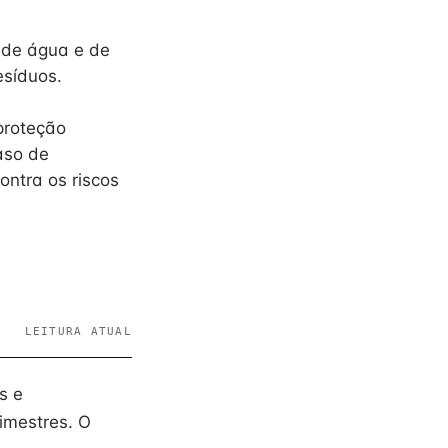
 de água e de
esíduos.
proteção
aso de
ntra os riscos
LEITURA ATUAL
s e
imestres. O