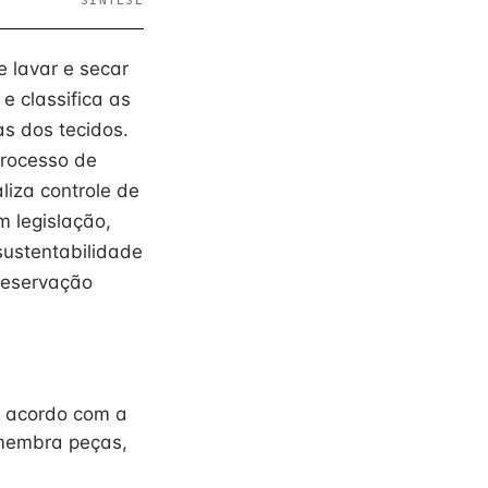
SÍNTESE
 lavar e secar
e classifica as
as dos tecidos.
processo de
liza controle de
 legislação,
sustentabilidade
reservação
e acordo com a
esmembra peças,