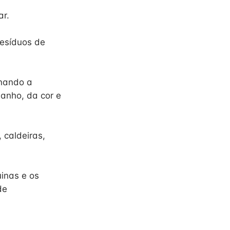
ar.
resíduos de
inando a
anho, da cor e
 caldeiras,
inas e os
de