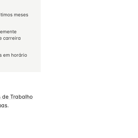
últimos meses
temente
e carreira
s em horário
 de Trabalho
pas
.