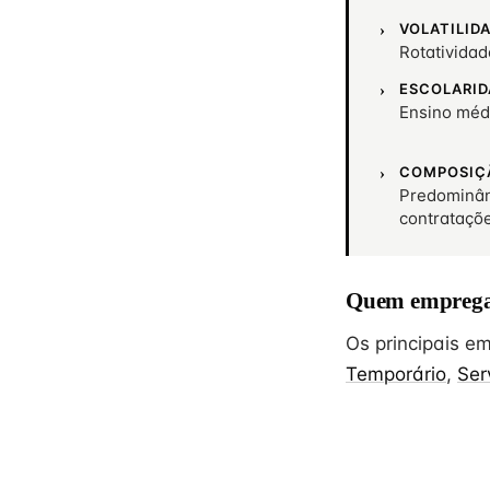
VOLATILID
Rotativida
ESCOLARID
Ensino méd
COMPOSIÇ
Predominân
contrataçõ
Quem emprega
Os principais 
Temporário
,
Ser