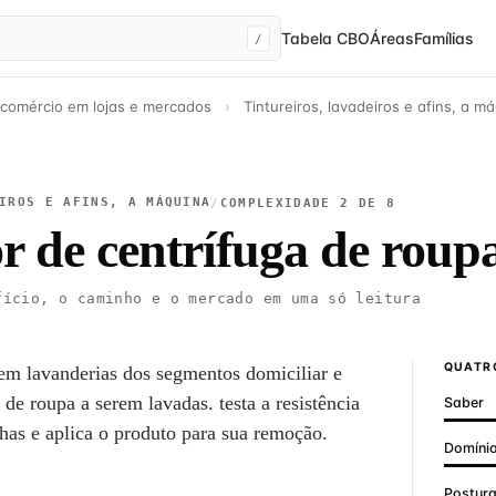
Tabela CBO
Áreas
Famílias
/
 comércio em lojas e mercados
›
Tintureiros, lavadeiros e afins, a m
IROS E AFINS, A MÁQUINA
/
COMPLEXIDADE 2 DE 8
 de centrífuga de roup
ício, o caminho e o mercado em uma só leitura
QUATRO
 em lavanderias dos segmentos domiciliar e
s de roupa a serem lavadas. testa a resistência
Saber
chas e aplica o produto para sua remoção.
Domínio
Postur