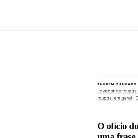
TAMBÉM CHAMADO 
Lavador de roupas
roupas, em geral
·
O
O ofício d
uma frase