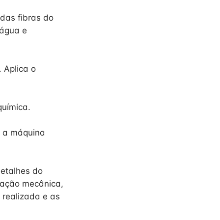
 das fibras do
 água e
 Aplica o
química.
e a máquina
detalhes do
a ação mecânica,
realizada e as