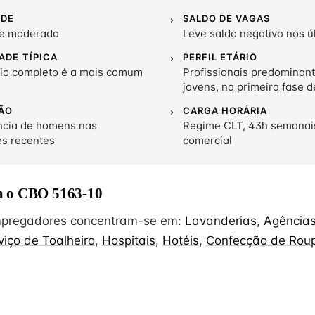
ADE
SALDO DE VAGAS
de moderada
Leve saldo negativo nos 
ADE TÍPICA
PERFIL ETÁRIO
io completo é a mais comum
Profissionais predominan
jovens, na primeira fase d
ÃO
CARGA HORÁRIA
cia de homens nas
Regime CLT, 43h semanai
es recentes
comercial
 o CBO 5163-10
empregadores concentram-se em:
Lavanderias
,
Agências
viço de Toalheiro
,
Hospitais
,
Hotéis
,
Confecção de Rou