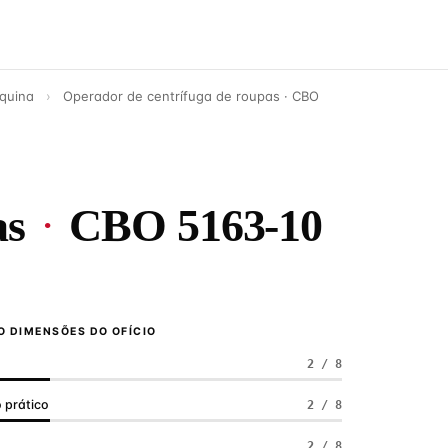
áquina
›
Operador de centrífuga de roupas · CBO
as
·
CBO 5163-10
 DIMENSÕES DO OFÍCIO
2 / 8
 prático
2 / 8
a
2 / 8