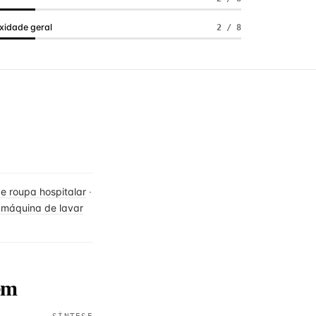
idade geral
2 / 8
e roupa hospitalar
·
 máquina de lavar
em