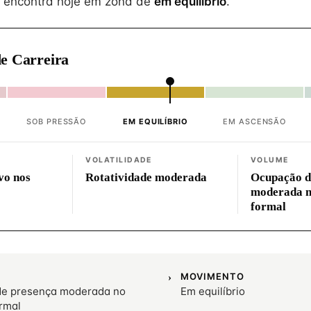
 encontra hoje em zona de
em equilíbrio
.
e Carreira
SOB PRESSÃO
EM EQUILÍBRIO
EM ASCENSÃO
VOLATILIDADE
VOLUME
vo nos
Rotatividade moderada
Ocupação d
moderada 
formal
MOVIMENTO
e presença moderada no
Em equilíbrio
rmal