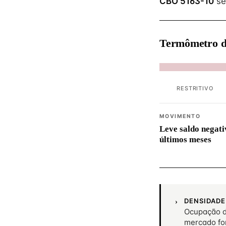
CBO 5163-10
se
Termômetro d
RESTRITIVO
MOVIMENTO
Leve saldo negati
últimos meses
DENSIDADE
Ocupação d
mercado fo