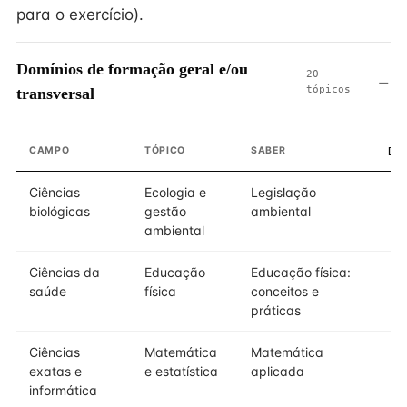
para o exercício).
Domínios de formação geral e/ou
20
tópicos
transversal
CAMPO
TÓPICO
SABER
DO
Ciências
Ecologia e
Legislação
biológicas
gestão
ambiental
ambiental
Ciências da
Educação
Educação física:
saúde
física
conceitos e
práticas
Ciências
Matemática
Matemática
exatas e
e estatística
aplicada
informática