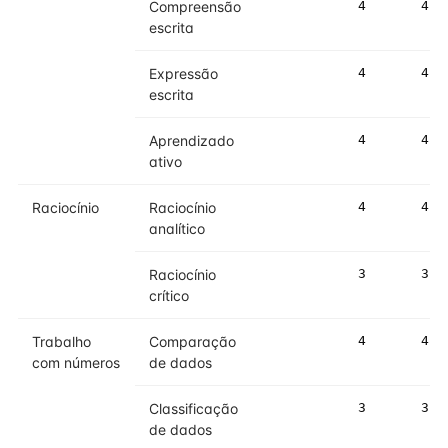
Compreensão
4
4
escrita
Expressão
4
4
escrita
Aprendizado
4
4
ativo
Raciocínio
Raciocínio
4
4
analítico
Raciocínio
3
3
crítico
Trabalho
Comparação
4
4
com números
de dados
Classificação
3
3
de dados