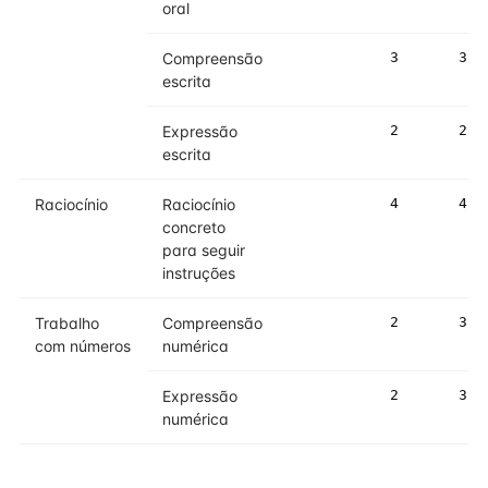
oral
Compreensão
3
3
escrita
Expressão
2
2
escrita
Raciocínio
Raciocínio
4
4
concreto
para seguir
instruções
Trabalho
Compreensão
2
3
com números
numérica
Expressão
2
3
numérica