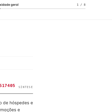
idade geral
1 / 8
517405
SÍNTESE
uxo de hóspedes e
ormações e