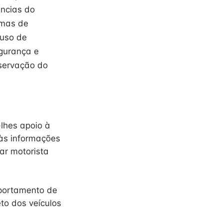
ências do
emas de
 uso de
egurança e
servação do
lhes apoio à
às informações
ar motorista
portamento de
to dos veículos