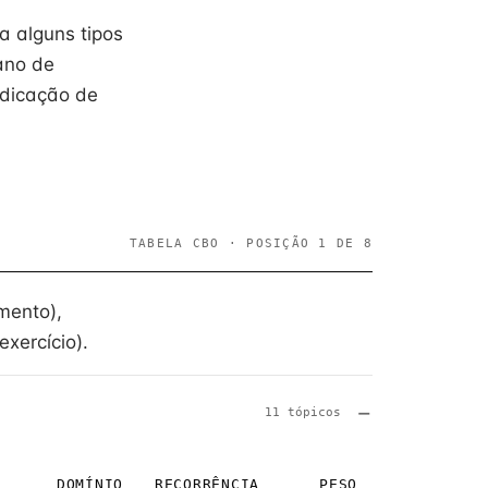
a alguns tipos
 ano de
ndicação de
TABELA CBO · POSIÇÃO 1 DE 8
mento),
xercício).
11 tópicos
DOMÍNIO
RECORRÊNCIA
PESO