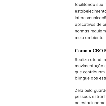
facilitando sua
estabelecimento
intercomunicaçã
aplicativos de 
normas regulam
meio ambiente.
Como o CBO 51
Realiza atendim
movimentação de
que contribuam 
bilíngue aos est
Zela pela guar
pessoas estranh
no estacioname