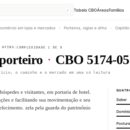
Tabela CBO
Áreas
Famílias
/
 comércio em lojas e mercados
›
Porteiros, vigias e afins
›
Capitão
 AFINS
/
COMPLEXIDADE 1 DE 8
porteiro
·
CBO 5174-05
ício, o caminho e o mercado em uma só leitura
QUATRO
hóspedes e visitantes, em portaria de hotel.
ações e facilitando sua movimentação e seu
Saber
elecimento. zela pela guarda do patrimônio
Domínio
Postur