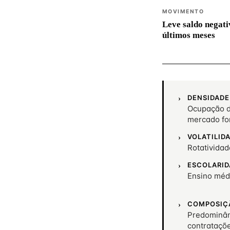
MOVIMENTO
Leve saldo negati
últimos meses
DENSIDADE
Ocupação d
mercado fo
VOLATILID
Rotativida
ESCOLARID
Ensino méd
COMPOSIÇ
Predominân
contrataçõ