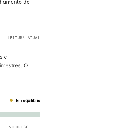
inhamento de
LEITURA ATUAL
s e
imestres. O
Em equilíbrio
VIGOROSO