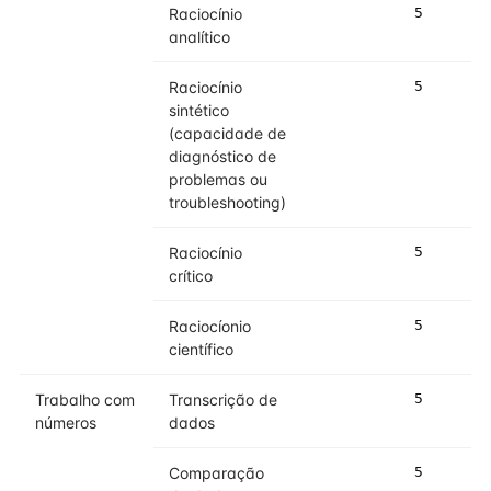
Raciocínio
5
analítico
Raciocínio
5
sintético
(capacidade de
diagnóstico de
problemas ou
troubleshooting)
Raciocínio
5
crítico
Raciocíonio
5
científico
Trabalho com
Transcrição de
5
números
dados
Comparação
5