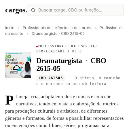
cargos
.
Início
›
Profissionais das ciências e das artes
›
Profissionais
da escrita
›
Dramaturgista · CBO 2615-05
PROFISSIONAIS DA ESCRITA
/
COMPLEXIDADE 7 DE 8
Dramaturgista
·
CBO
2615-05
CBO 261505
· O ofício, o caminho
e o mercado em uma só leitura
P
laneja, cria, adapta enredos e tramas e concebe
narrativas, tendo em vista a elaboração de roteiros
para produções culturais e artísticas, de diferentes
gêneros e formatos, de forma a possibilitar representações
ou encenações como filmes, séries, programas para