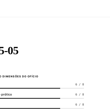
5-05
 DIMENSÕES DO OFÍCIO
6 / 8
 prático
6 / 8
a
6 / 8