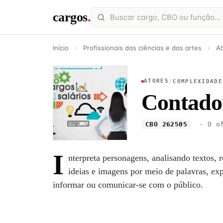
cargos
.
Início
›
Profissionais das ciências e das artes
›
At
ATORES
/
COMPLEXIDADE
Contador
CBO 262505
· O of
I
nterpreta personagens, analisando textos, 
ideias e imagens por meio de palavras, expr
informar ou comunicar-se com o público.