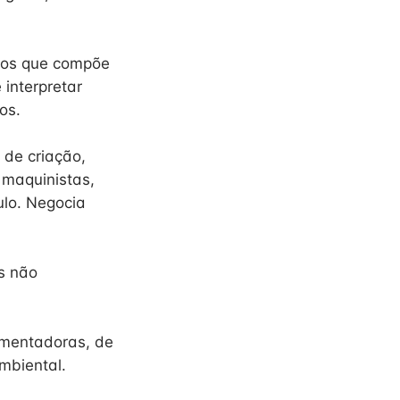
ntos que compõe
 interpretar
os.
 de criação,
 maquinistas,
ulo. Negocia
s não
amentadoras, de
mbiental.