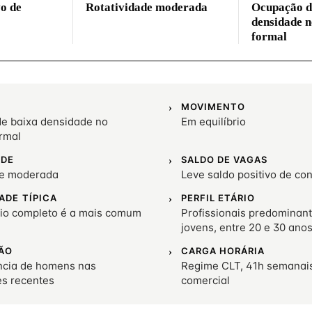
vo de
Rotatividade moderada
Ocupação d
densidade 
formal
MOVIMENTO
e baixa densidade no
Em equilíbrio
rmal
ADE
SALDO DE VAGAS
de moderada
Leve saldo positivo de co
ADE TÍPICA
PERFIL ETÁRIO
io completo é a mais comum
Profissionais predominan
jovens, entre 20 e 30 ano
ÃO
CARGA HORÁRIA
cia de homens nas
Regime CLT, 41h semanais
es recentes
comercial