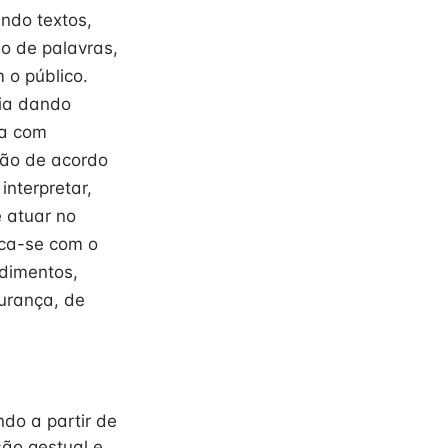
ando textos,
io de palavras,
 o público.
fia dando
ia com
ação de acordo
nterpretar,
 atuar no
ica-se com o
edimentos,
urança, de
ndo a partir de
são gestual e