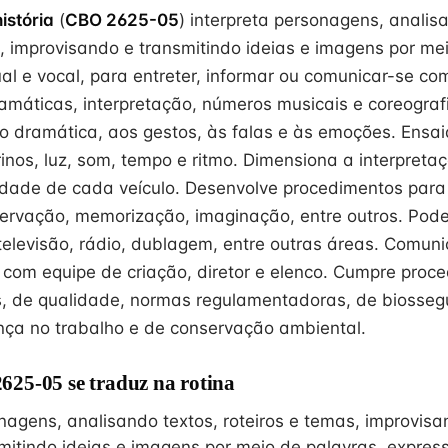
istória
(
CBO 2625-05
) interpreta personagens, analis
s, improvisando e transmitindo ideias e imagens por me
l e vocal, para entreter, informar ou comunicar-se com
amáticas, interpretação, números musicais e coreogra
o dramática, aos gestos, às falas e às emoções. Ensa
rinos, luz, som, tempo e ritmo. Dimensiona a interpret
idade de cada veículo. Desenvolve procedimentos para i
ervação, memorização, imaginação, entre outros. Pode
 televisão, rádio, dublagem, entre outras áreas. Comun
a com equipe de criação, diretor e elenco. Cumpre proc
, de qualidade, normas regulamentadoras, de biosseg
ça no trabalho e de conservação ambiental.
25-05 se traduz na rotina
nagens, analisando textos, roteiros e temas, improvisa
smitindo ideias e imagens por meio de palavras, expres