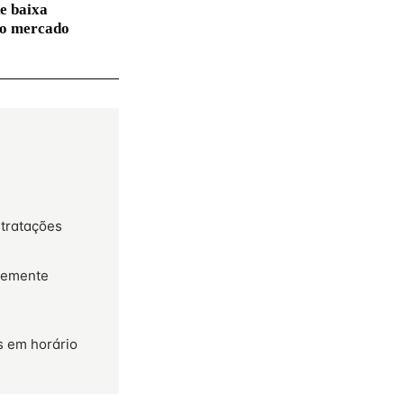
e baixa
no mercado
ntratações
temente
s
 em horário