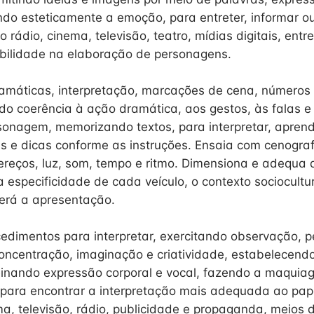
ndo esteticamente a emoção, para entreter, informar o
o rádio, cinema, televisão, teatro, mídias digitais, entr
ibilidade na elaboração de personagens.
amáticas, interpretação, marcações de cena, números 
do coerência à ação dramática, aos gestos, às falas 
sonagem, memorizando textos, para interpretar, apren
s e dicas conforme as instruções. Ensaia com cenografi
eços, luz, som, tempo e ritmo. Dimensiona e adequa a
 especificidade de cada veículo, o contexto sociocultu
erá a apresentação.
edimentos para interpretar, exercitando observação, 
ncentração, imaginação e criatividade, estabelecend
inando expressão corporal e vocal, fazendo a maquia
 para encontrar a interpretação mais adequada ao pap
a, televisão, rádio, publicidade e propaganda, meios di