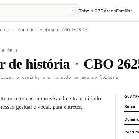
Tabela CBO
Áreas
Famílias
/
ores
›
Contador de história · CBO 2625-05
 6 DE 8
 de história
·
CBO 262
ício, o caminho e o mercado em uma só leitura
QUATRO
roteiros e temas, improvisando e transmitindo
essão gestual e vocal, para entreter,
Saber
Domínio
Postur