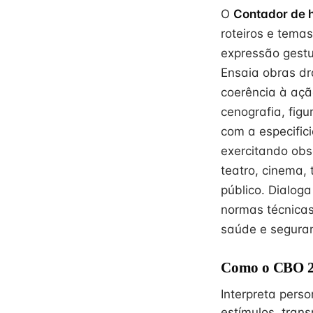
O
Contador de h
roteiros e tema
expressão gestua
Ensaia obras dr
coerência à açã
cenografia, figu
com a especific
exercitando obs
teatro, cinema,
público. Dialog
normas técnicas
saúde e seguran
Como o CBO 26
Interpreta perso
estímulos, tran