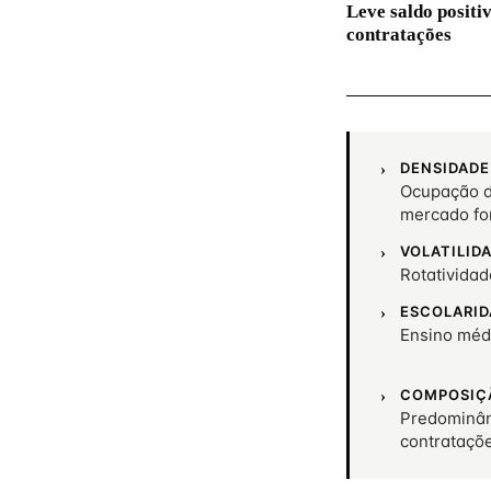
Leve saldo positi
contratações
DENSIDADE
Ocupação d
mercado fo
VOLATILID
Rotativida
ESCOLARID
Ensino méd
COMPOSIÇ
Predominân
contrataçõ