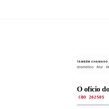
TAMBÉM CHAMADO 
dramático
·
Ator
·
A
O ofício d
CBO 262505