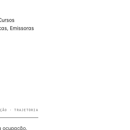
Cursos
cas
,
Emissoras
ÇÃO · TRAJETÓRIA
a ocupação.