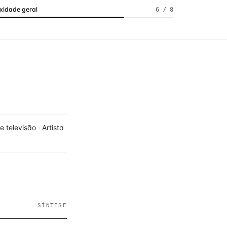
idade geral
6 / 8
de televisão
·
Artista
SÍNTESE