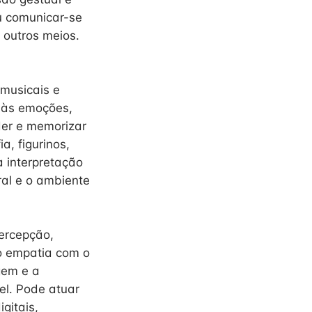
u comunicar-se
e outros meios.
musicais e
e às emoções,
der e memorizar
a, figurinos,
 interpretação
ral e o ambiente
percepção,
o empatia com o
gem e a
el. Pode atuar
gitais,