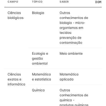
CAMPO
TÓPICO
SABER
DOMÍN
Ciências
Biologia
Outros
biológicas
conhecimentos de
biologia - micro-
organismos em
tecidos:
prevenção de
contaminação
Ecologia e
Meio ambiente
gestão
ambiental
Ciências
Matemática
Matemática
exatas e
e estatística
aplicada
informática
Química
Outros
conhecimentos de
química -
produtos químicos