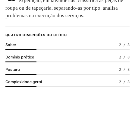
expedição, em lavanderias. classifica as peças de
roupa ou de tapeçaria, separando-as por tipo. analisa
problemas na execução dos serviços.
QUATRO DIMENSÕES DO OFÍCIO
Saber
2 / 8
Domínio prático
2 / 8
Postura
2 / 8
Complexidade geral
2 / 8