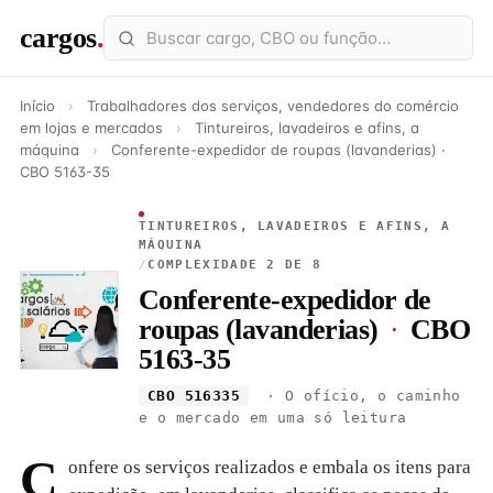
cargos
.
Início
›
Trabalhadores dos serviços, vendedores do comércio
em lojas e mercados
›
Tintureiros, lavadeiros e afins, a
máquina
›
Conferente-expedidor de roupas (lavanderias) ·
CBO 5163-35
TINTUREIROS, LAVADEIROS E AFINS, A
MÁQUINA
/
COMPLEXIDADE 2 DE 8
Conferente-expedidor de
roupas (lavanderias)
·
CBO
5163-35
CBO 516335
· O ofício, o caminho
e o mercado em uma só leitura
C
onfere os serviços realizados e embala os itens para