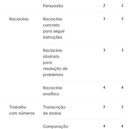
Persuasão
2
2
Raciocínio
Raciocínio
3
3
concreto
para seguir
instruções
Raciocínio
3
3
abstrato
para
resolução de
problemas
Raciocínio
4
4
analítico
Trabalho
Transcrição
2
2
com números
de dados
Comparação
4
4