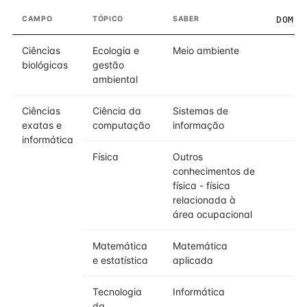
CAMPO
TÓPICO
SABER
DOMÍN
Ciências
Ecologia e
Meio ambiente
biológicas
gestão
ambiental
Ciências
Ciência da
Sistemas de
exatas e
computação
informação
informática
Física
Outros
conhecimentos de
física - física
relacionada à
área ocupacional
Matemática
Matemática
e estatística
aplicada
Tecnologia
Informática
da