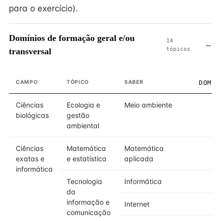
para o exercício).
Domínios de formação geral e/ou
14
tópicos
transversal
CAMPO
TÓPICO
SABER
DOMÍN
Ciências
Ecologia e
Meio ambiente
biológicas
gestão
ambiental
Ciências
Matemática
Matemática
exatas e
e estatística
aplicada
informática
Tecnologia
Informática
da
informação e
Internet
comunicação