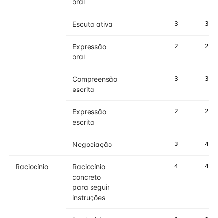
oral
Escuta ativa
3
3
Expressão
2
2
oral
Compreensão
3
3
escrita
Expressão
2
2
escrita
Negociação
3
4
Raciocínio
Raciocínio
4
4
concreto
para seguir
instruções