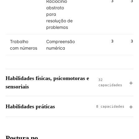
Raciocínio
3
3
abstrato
para
resolução de
problemas
Trabalho
Compreensão
3
3
com números
numérica
Habilidades físicas, psicomotoras e
32
capacidades
sensoriais
Habilidades práticas
8 capacidades
Postura no