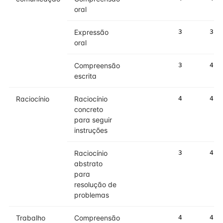
oral
Expressão
3
3
oral
Compreensão
3
4
escrita
Raciocínio
Raciocínio
4
4
concreto
para seguir
instruções
Raciocínio
3
4
abstrato
para
resolução de
problemas
Trabalho
Compreensão
4
4