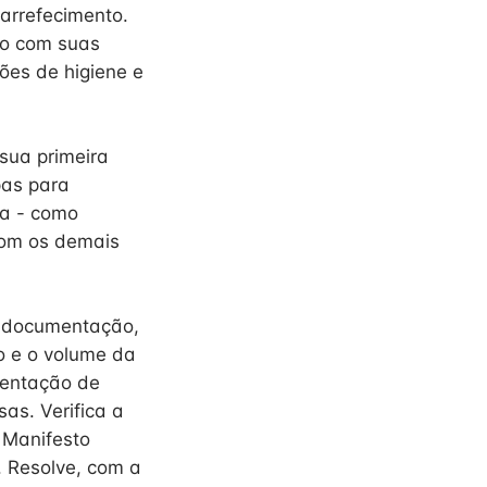
 arrefecimento.
do com suas
ões de higiene e
sua primeira
pas para
ta - como
com os demais
a documentação,
o e o volume da
mentação de
as. Verifica a
 Manifesto
. Resolve, com a