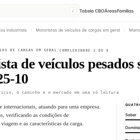
Tabela CBO
Áreas
Famílias
/
os industriais
›
Motoristas de veículos de cargas em geral
›
Manob
LOS DE CARGAS EM GERAL
/
COMPLEXIDADE 2 DE 8
ta de veículos pesados 
5-10
ício, o caminho e o mercado em uma só leitura
QUATRO
 e internacionais, atuando para uma empresa.
as, verificando as condições de
Saber
viagem e as características da carga.
Domínio