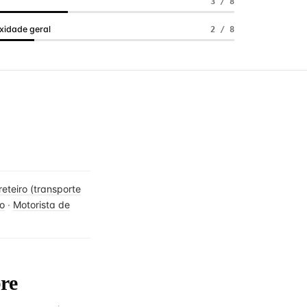
a
3 / 8
idade geral
2 / 8
reteiro (transporte
ro
·
Motorista de
re