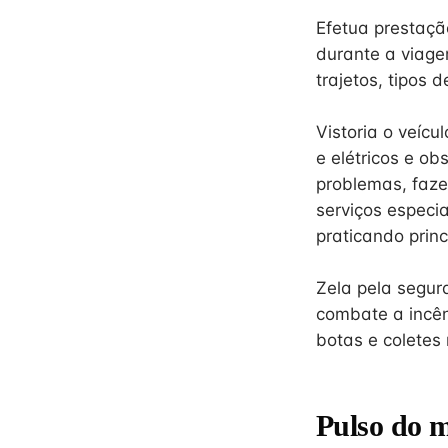
Efetua prestaçã
durante a viage
trajetos, tipos
Vistoria o veíc
e elétricos e o
problemas, faze
serviços espec
praticando princ
Zela pela segur
combate a incên
botas e coletes r
Pulso do 