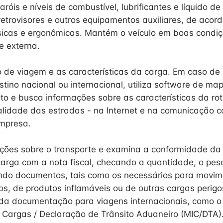
róis e níveis de combustível, lubrificantes e líquido de
retrovisores e outros equipamentos auxiliares, de acor
físicas e ergonômicas. Mantém o veículo em boas condiç
e externa.
 de viagem e as características da carga. Em caso de 
tino nacional ou internacional, utiliza software de ma
eto e busca informações sobre as características da ro
lidade das estradas - na Internet e na comunicação 
empresa.
ações sobre o transporte e examina a conformidade d
rga com a nota fiscal, checando a quantidade, o pes
indo documentos, tais como os necessários para movi
os, de produtos inflamáveis ou de outras cargas perigos
 da documentação para viagens internacionais, como o
e Cargas / Declaração de Trânsito Aduaneiro (MIC/DTA)