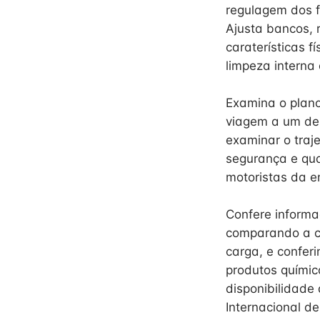
regulagem dos fa
Ajusta bancos, 
caraterísticas 
limpeza interna 
Examina o plano
viagem a um des
examinar o traj
segurança e qua
motoristas da 
Confere inform
comparando a ca
carga, e confer
produtos químic
disponibilidade
Internacional d