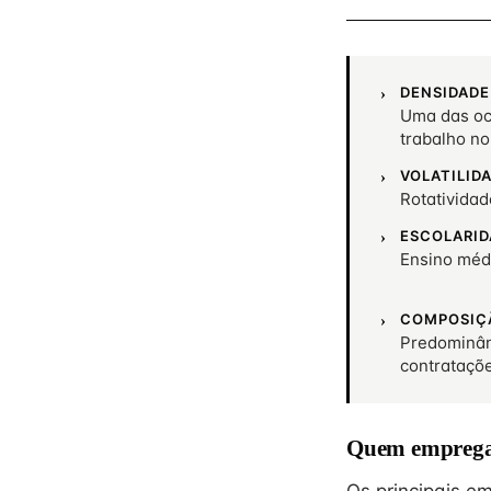
DENSIDADE
Uma das oc
trabalho no
VOLATILID
Rotativida
ESCOLARID
Ensino méd
COMPOSIÇ
Predominân
contrataçõ
Quem emprega