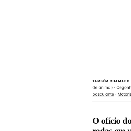
TAMBÉM CHAMADO 
de animal)
·
Cegonhe
basculante
·
Motori
O ofício d
rodas em 