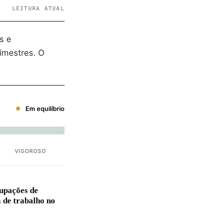
LEITURA ATUAL
s e
imestres. O
Em equilíbrio
VIGOROSO
upações de
 de trabalho no