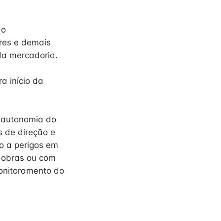
 o
res e demais
 da mercadoria.
a início da
a autonomia do
s de direção e
o a perigos em
m obras ou com
monitoramento do