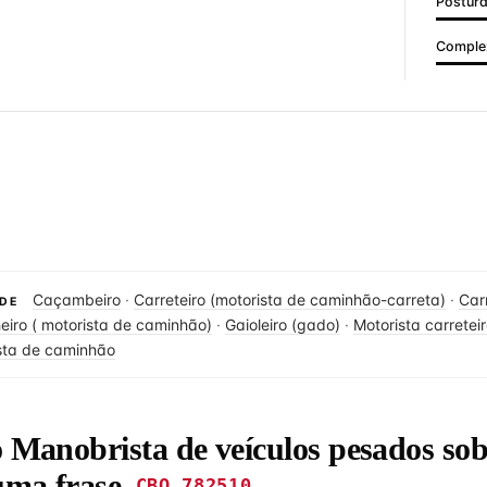
Postur
Complex
Caçambeiro
·
Carreteiro (motorista de caminhão-carreta)
·
Car
DE
iro ( motorista de caminhão)
·
Gaioleiro (gado)
·
Motorista carretei
sta de caminhão
o Manobrista de veículos pesados sob
uma frase
CBO 782510