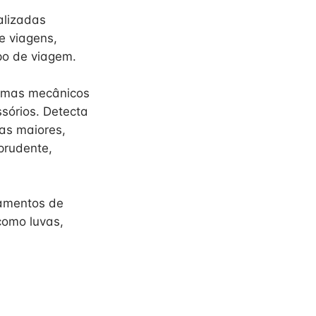
alizadas
e viagens,
po de viagem.
stemas mecânicos
sórios. Detecta
as maiores,
prudente,
pamentos de
como luvas,