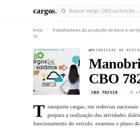
cargos
.
Início
›
Trabalhadores da produção de bens e serviç
10
MOTORISTAS DE VEÍCU
Manobris
CBO 782
CBO 782510
· O of
T
ransporta cargas, em rodovias nacionais
prepara a realização das atividades diári
funcionamento do veículo. examina o plano de 