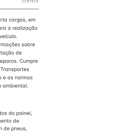
SÍNTESE
orta cargas, em
ra a realização
veículo.
ormações sobre
stação de
 reparos. Cumpre
 Transportes
o e as normas
 ambiental.
os do painel,
mento de
em de pneus,