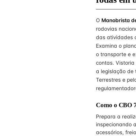
O
Manobrista de
rodovias nacion
das atividades 
Examina o plano
o transporte e
contas. Vistori
a legislação de
Terrestres e pe
regulamentadora
Como o CBO 78
Prepara a reali
inspecionando a
acessórios, frei