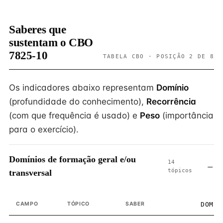
Saberes que
sustentam o CBO
7825-10
TABELA CBO · POSIÇÃO 2 DE 8
Os indicadores abaixo representam
Domínio
(profundidade do conhecimento),
Recorrência
(com que frequência é usado) e
Peso
(importância
para o exercício).
Domínios de formação geral e/ou
14
tópicos
transversal
CAMPO
TÓPICO
SABER
DOMÍN