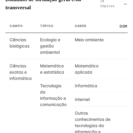
14
tópicos
transversal
CAMPO
TÓPICO
SABER
DOMÍN
Ciências
Ecologia e
Meio ambiente
biológicas
gestão
ambiental
Ciências
Matemática
Matemática
exatas e
e estatística
aplicada
informática
Tecnologia
Informática
da
informação e
Internet
comunicação
Outros
conhecimentos de
tecnologias da
informação e