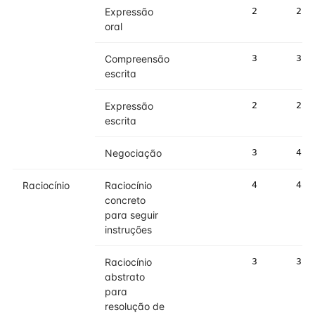
Expressão
2
2
oral
Compreensão
3
3
escrita
Expressão
2
2
escrita
Negociação
3
4
Raciocínio
Raciocínio
4
4
concreto
para seguir
instruções
Raciocínio
3
3
abstrato
para
resolução de