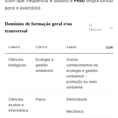
(com que frequência é usado) e
Peso
(importância
para o exercício).
Domínios de formação geral e/ou
11
tópicos
transversal
CAMPO
TÓPICO
SABER
DOMÍN
Ciências
Ecologia e
Outros
biológicas
gestão
conhecimentos de
ambiental
ecologia e gestão
ambiental -
proteção ao meio
ambiente
Ciências
Física
Eletricidade
exatas e
informática
Mecânica