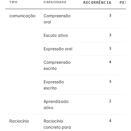
TIPO
CAPACIDADE
RECORRÊNCIA
PESO
comunicação
Compreensão
3
3
oral
Escuta ativa
3
3
Expressão oral
3
3
Compreensão
4
4
escrita
Expressão
3
3
escrita
Aprendizado
2
2
ativo
Raciocínio
Raciocínio
4
4
concreto para