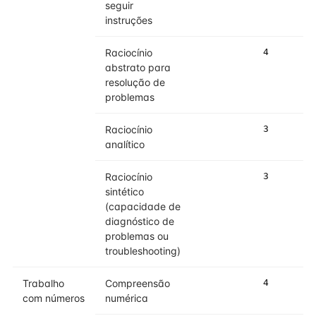
seguir
instruções
Raciocínio
4
4
abstrato para
resolução de
problemas
Raciocínio
3
3
analítico
Raciocínio
3
3
sintético
(capacidade de
diagnóstico de
problemas ou
troubleshooting)
Trabalho
Compreensão
4
4
com números
numérica