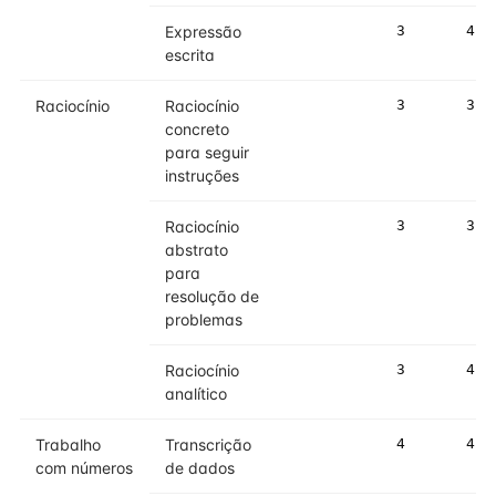
Expressão
3
4
escrita
Raciocínio
Raciocínio
3
3
concreto
para seguir
instruções
Raciocínio
3
3
abstrato
para
resolução de
problemas
Raciocínio
3
4
analítico
Trabalho
Transcrição
4
4
com números
de dados