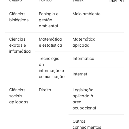
CAMPO
TÓPICO
SABER
DOMÍNIO
Ciências
Ecologia e
Meio ambiente
2
biológicas
gestão
ambiental
Ciências
Matemática
Matemática
2
exatas e
e estatística
aplicada
informática
Tecnologia
Informática
2
da
informação e
Internet
2
comunicação
Ciências
Direito
Legislação
2
sociais
aplicada à
aplicadas
área
ocupacional
Outros
2
conhecimentos