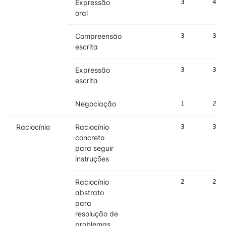
Expressão
3
4
oral
Compreensão
3
3
escrita
Expressão
3
3
escrita
Negociação
1
2
Raciocínio
Raciocínio
3
3
concreto
para seguir
instruções
Raciocínio
2
2
abstrato
para
resolução de
problemas