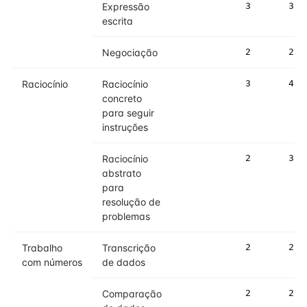
Expressão
3
3
escrita
Negociação
2
2
Raciocínio
Raciocínio
3
4
concreto
para seguir
instruções
Raciocínio
2
3
abstrato
para
resolução de
problemas
Trabalho
Transcrição
2
2
com números
de dados
Comparação
2
2