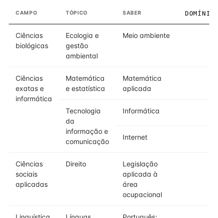
CAMPO
TÓPICO
SABER
DOMÍNIO
Ciências
Ecologia e
Meio ambiente
2
biológicas
gestão
ambiental
Ciências
Matemática
Matemática
2
exatas e
e estatística
aplicada
informática
Tecnologia
Informática
2
da
informação e
Internet
2
comunicação
Ciências
Direito
Legislação
2
sociais
aplicada à
aplicadas
área
ocupacional
Linguística,
Línguas
Português:
2