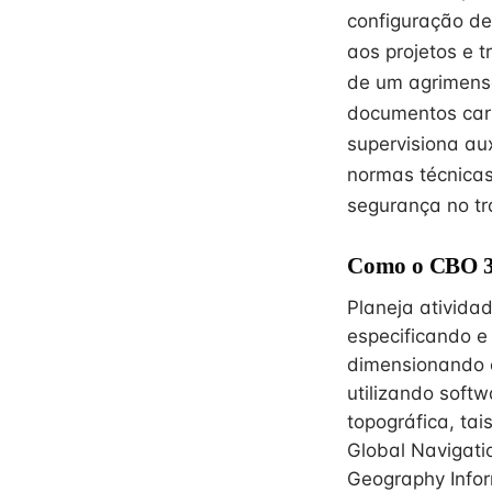
configuração de
aos projetos e 
de um agrimensor
documentos cart
supervisiona au
normas técnica
segurança no tr
Como o CBO 31
Planeja atividad
especificando e
dimensionando e
utilizando soft
topográfica, ta
Global Navigati
Geography Infor