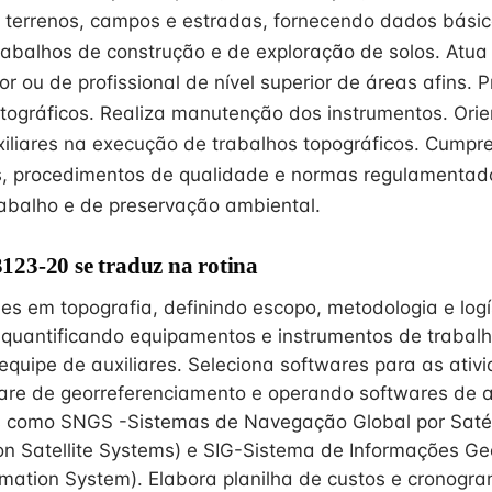
 terrenos, campos e estradas, fornecendo dados básic
trabalhos de construção e de exploração de solos. Atua
 ou de profissional de nível superior de áreas afins. 
ográficos. Realiza manutenção dos instrumentos. Orie
xiliares na execução de trabalhos topográficos. Cumpre
s, procedimentos de qualidade e normas regulamentad
abalho e de preservação ambiental.
23-20 se traduz na rotina
es em topografia, definindo escopo, metodologia e logí
 quantificando equipamentos e instrumentos de trabalh
quipe de auxiliares. Seleciona softwares para as ativ
ware de georreferenciamento e operando softwares de
is como SNGS -Sistemas de Navegação Global por Saté
on Satellite Systems) e SIG-Sistema de Informações Ge
mation System). Elabora planilha de custos e cronogra