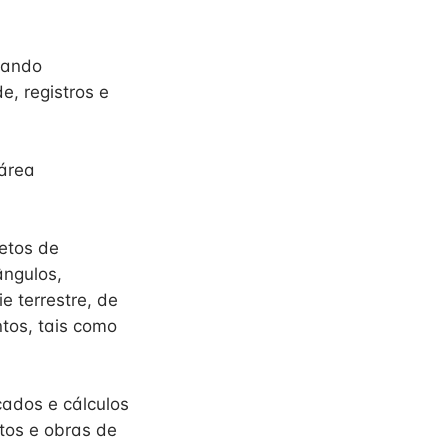
dando
e, registros e
 área
etos de
ângulos,
e terrestre, de
ntos, tais como
cados e cálculos
tos e obras de