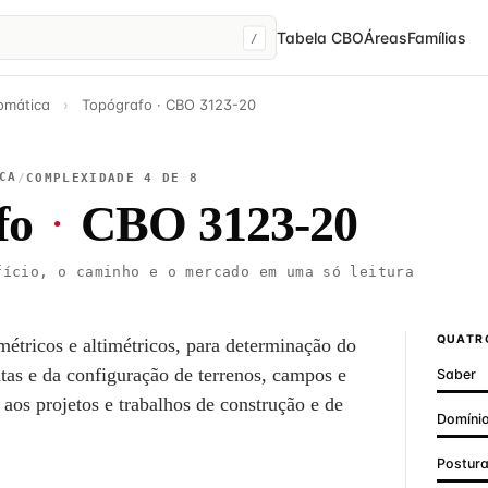
Tabela CBO
Áreas
Famílias
/
omática
›
Topógrafo · CBO 3123-20
CA
/
COMPLEXIDADE 4 DE 8
fo
·
CBO 3123-20
ício, o caminho e o mercado em uma só leitura
QUATRO
métricos e altimétricos, para determinação do
atas e da configuração de terrenos, campos e
Saber
 aos projetos e trabalhos de construção e de
Domínio
Postur