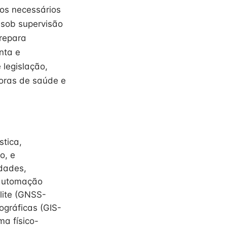
os necessários
 sob supervisão
Prepara
nta e
 legislação,
oras de saúde e
stica,
o, e
idades,
 automação
lite (GNSS-
ográficas (GIS-
ma físico-