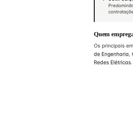
Predominân
contrataçõ
Quem emprega
Os principais 
de Engenharia
,
Redes Elétricas
.