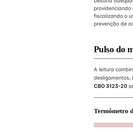
Destina adequad
providenciando 
fiscalizando o 
prevenção de ac
Pulso do 
A leitura combi
desligamentos, 
CBO 3123-20
se
Termômetro d