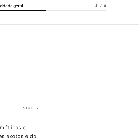
idade geral
4 / 8
SÍNTESE
métricos e
ões exatas e da