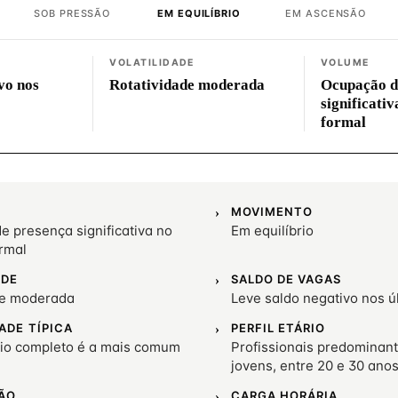
SOB PRESSÃO
EM EQUILÍBRIO
EM ASCENSÃO
VOLATILIDADE
VOLUME
vo nos
Rotatividade moderada
Ocupação d
significati
formal
MOVIMENTO
 presença significativa no
Em equilíbrio
rmal
ADE
SALDO DE VAGAS
de moderada
Leve saldo negativo nos 
ADE TÍPICA
PERFIL ETÁRIO
io completo é a mais comum
Profissionais predominan
jovens, entre 20 e 30 ano
ÃO
CARGA HORÁRIA