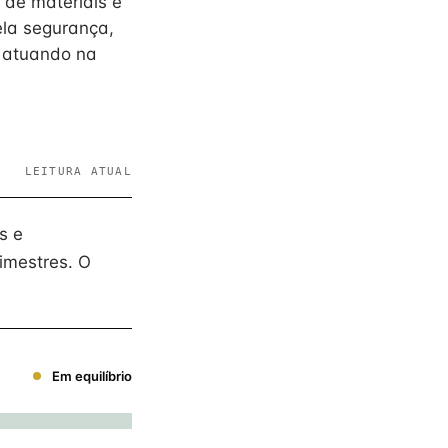
 de materiais e
la segurança,
e atuando na
LEITURA ATUAL
s e
imestres. O
Em equilíbrio