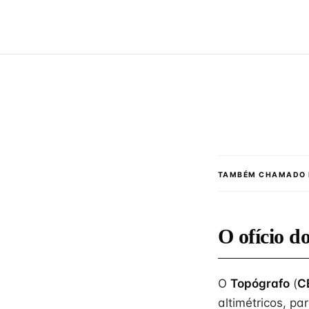
TAMBÉM CHAMADO 
O ofício 
O
Topógrafo
(
C
altimétricos, p