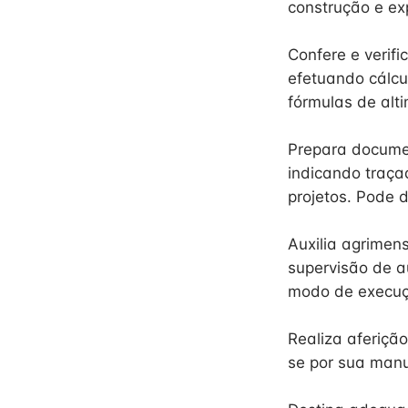
construção e ex
Confere e verif
efetuando cálcul
fórmulas de alti
Prepara documen
indicando traça
projetos. Pode 
Auxilia agrimens
supervisão de a
modo de execuç
Realiza aferiçã
se por sua man