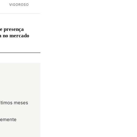
VIGOROSO
e presença
va no mercado
últimos meses
temente
s