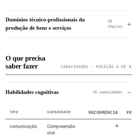
Domínios técnico-profissionais da
28
tópicos
produção de bens e serviços
O que precisa
saber fazer
CAPACIDADES · POSIÇÃO 4 DE 8
Habilidades cognitivas
16 capacidades
TIPO
CAPACIDADE
RECORRÊNCIA
PES
comunicação
Compreensão
4
oral