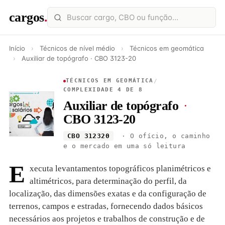
cargos
.
Início
›
Técnicos de nível médio
›
Técnicos em geomática
›
Auxiliar de topógrafo · CBO 3123-20
TÉCNICOS EM GEOMÁTICA
/
COMPLEXIDADE 4 DE 8
Auxiliar de topógrafo
·
CBO 3123-20
CBO 312320
· O ofício, o caminho
e o mercado em uma só leitura
E
xecuta levantamentos topográficos planimétricos e
altimétricos, para determinação do perfil, da
localização, das dimensões exatas e da configuração de
terrenos, campos e estradas, fornecendo dados básicos
necessários aos projetos e trabalhos de construção e de