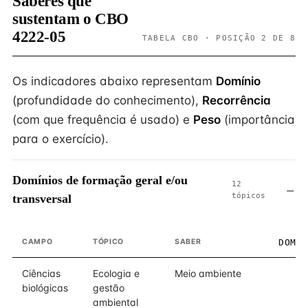
Saberes que
sustentam o CBO
4222-05
TABELA CBO · POSIÇÃO 2 DE 8
Os indicadores abaixo representam
Domínio
(profundidade do conhecimento),
Recorrência
(com que frequência é usado) e
Peso
(importância
para o exercício).
Domínios de formação geral e/ou
12
tópicos
transversal
CAMPO
TÓPICO
SABER
DOMÍ
Ciências
Ecologia e
Meio ambiente
biológicas
gestão
ambiental