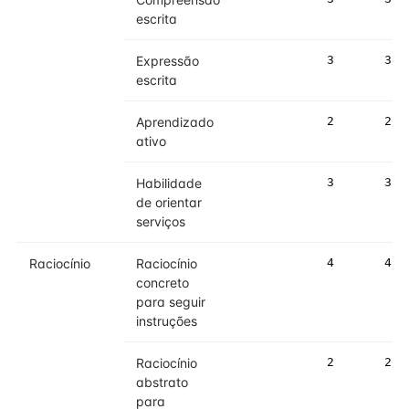
escrita
Expressão
3
3
escrita
Aprendizado
2
2
ativo
Habilidade
3
3
de orientar
serviços
Raciocínio
Raciocínio
4
4
concreto
para seguir
instruções
Raciocínio
2
2
abstrato
para