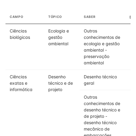
CAMPO
TÓPICO
SABER
DO
Ciências
Ecologia e
Outros
biológicas
gestão
conhecimentos de
ambiental
ecologia e gestão
ambiental -
preservação
ambiental
Ciências
Desenho
Desenho técnico
exatas e
técnico e de
geral
informática
projeto
Outros
conhecimentos de
desenho técnico e
de projeto -
desenho técnico
mecânico de
embarcações