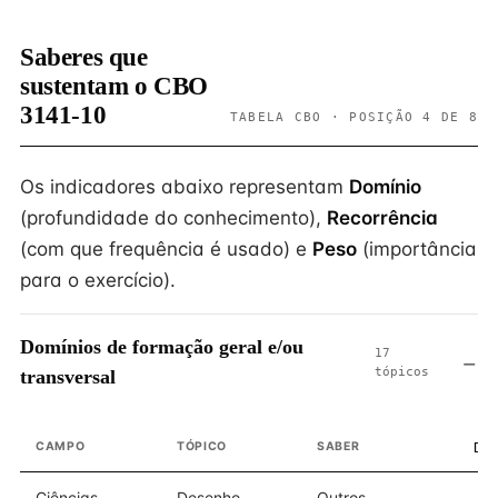
Saberes que
sustentam o CBO
3141-10
TABELA CBO · POSIÇÃO 4 DE 8
Os indicadores abaixo representam
Domínio
(profundidade do conhecimento),
Recorrência
(com que frequência é usado) e
Peso
(importância
para o exercício).
Domínios de formação geral e/ou
17
tópicos
transversal
CAMPO
TÓPICO
SABER
DO
Ciências
Desenho
Outros