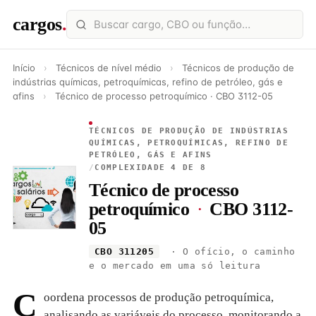
cargos
.
Início
›
Técnicos de nível médio
›
Técnicos de produção de
indústrias químicas, petroquímicas, refino de petróleo, gás e
afins
›
Técnico de processo petroquímico · CBO 3112-05
TÉCNICOS DE PRODUÇÃO DE INDÚSTRIAS
QUÍMICAS, PETROQUÍMICAS, REFINO DE
PETRÓLEO, GÁS E AFINS
/
COMPLEXIDADE 4 DE 8
Técnico de processo
petroquímico
·
CBO 3112-
05
CBO 311205
· O ofício, o caminho
e o mercado em uma só leitura
C
oordena processos de produção petroquímica,
analisando as variáveis do processo, monitorando a