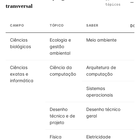
tópicos
transversal
CAMPO
TÓPICO
SABER
DOM
Ciências
Ecologia e
Meio ambiente
biológicas
gestão
ambiental
Ciências
Ciência da
Arquitetura de
exatas e
computação
computação
informática
Sistemas
operacionais
Desenho
Desenho técnico
técnico e de
geral
projeto
Física
Eletricidade