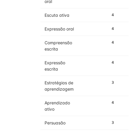
oral
Escuta ativa
4
4
Expressão oral
4
4
Compreensão
4
5
escrita
Expressão
4
4
escrita
Estratégias de
3
3
aprendizagem
Aprendizado
4
4
ativo
Persuasão
3
3