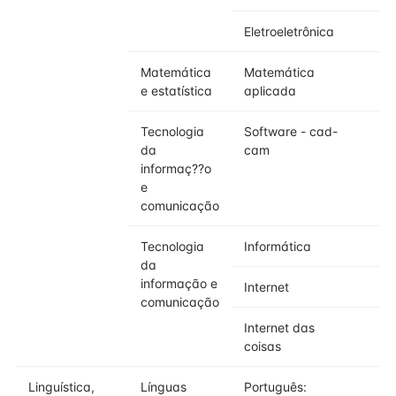
Eletroeletrônica
Matemática
Matemática
e estatística
aplicada
Tecnologia
Software - cad-
da
cam
informaç??o
e
comunicação
Tecnologia
Informática
da
informação e
Internet
comunicação
Internet das
coisas
Linguística,
Línguas
Português: