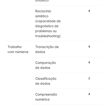
analítico
Raciocínio
4
4
sintético
(capacidade de
diagnóstico de
problemas ou
troubleshooting)
Trabalho
Transcrição de
4
4
com números
dados
Comparação
4
4
de dados
Classificação
2
3
de dados
Compreensão
4
5
numérica