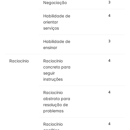
Negociação
3
3
Habilidade de
4
4
orientar
serviços
Habilidade de
3
4
ensinar
Raciocínio
Raciocínio
4
4
concreto para
seguir
instruções
Raciocínio
4
4
abstrato para
resolução de
problemas
Raciocínio
4
4