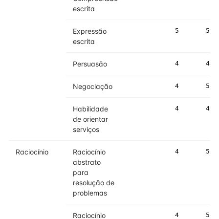
escrita
Expressão
5
5
escrita
Persuasão
4
4
Negociação
4
5
Habilidade
4
4
de orientar
serviços
Raciocínio
Raciocínio
4
5
abstrato
para
resolução de
problemas
Raciocínio
4
5