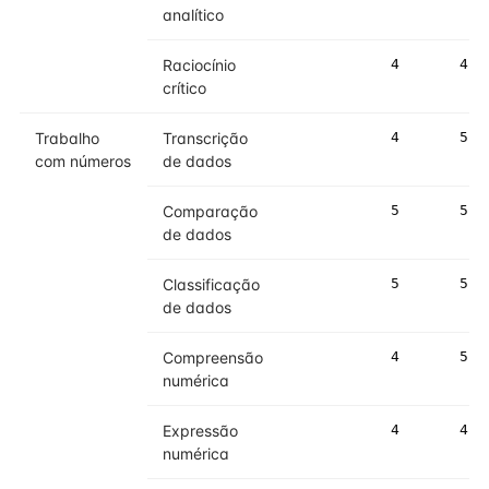
analítico
Raciocínio
4
4
crítico
Trabalho
Transcrição
4
5
com números
de dados
Comparação
5
5
de dados
Classificação
5
5
de dados
Compreensão
4
5
numérica
Expressão
4
4
numérica