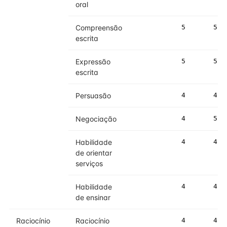
oral
Compreensão
5
5
escrita
Expressão
5
5
escrita
Persuasão
4
4
Negociação
4
5
Habilidade
4
4
de orientar
serviços
Habilidade
4
4
de ensinar
Raciocínio
Raciocínio
4
4