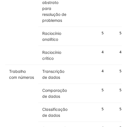
abstrato
para
resolução de
problemas
Raciocínio
5
5
analítico
Raciocínio
4
4
crítico
Trabalho
Transcrição
4
5
com números
de dados
Comparação
5
5
de dados
Classificação
5
5
de dados