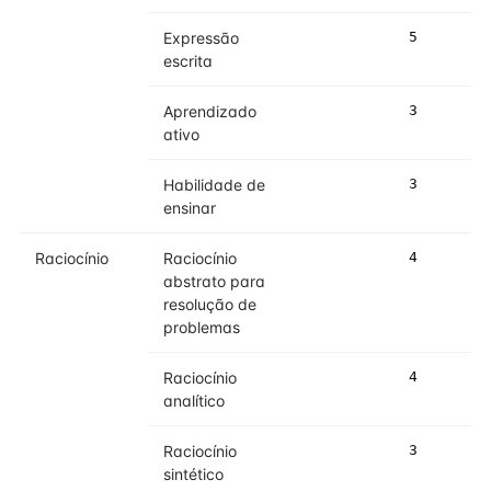
Expressão
5
5
escrita
Aprendizado
3
3
ativo
Habilidade de
3
3
ensinar
Raciocínio
Raciocínio
4
4
abstrato para
resolução de
problemas
Raciocínio
4
4
analítico
Raciocínio
3
3
sintético