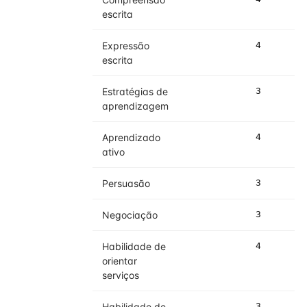
escrita
Expressão
4
4
escrita
Estratégias de
3
3
aprendizagem
Aprendizado
4
4
ativo
Persuasão
3
3
Negociação
3
3
Habilidade de
4
4
orientar
serviços
Habilidade de
3
4