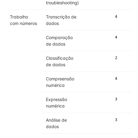
troubleshooting)
Trabalho
Transcrição de
4
5
com números
dados
Comparação
4
4
de dados
Classificação
2
3
de dados
Compreensão
4
5
numérica
Expressão
3
4
numérica
Análise de
3
5
dados