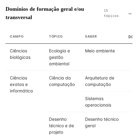
Domínios de formação geral e/ou
15
tópicos
transversal
CAMPO
TÓPICO
SABER
DOM
Ciências
Ecologia e
Meio ambiente
biológicas
gestão
ambiental
Ciências
Ciência da
Arquitetura de
exatas e
computação
computação
informática
Sistemas
operacionais
Desenho
Desenho técnico
técnico e de
geral
projeto