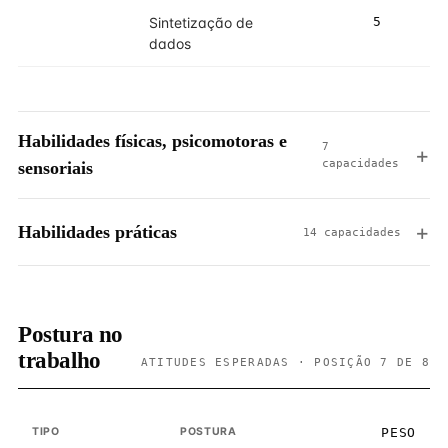
Sintetização de
5
5
dados
Habilidades físicas, psicomotoras e
7
capacidades
sensoriais
Habilidades práticas
14 capacidades
Postura no
trabalho
ATITUDES ESPERADAS · POSIÇÃO 7 DE 8
TIPO
POSTURA
PESO