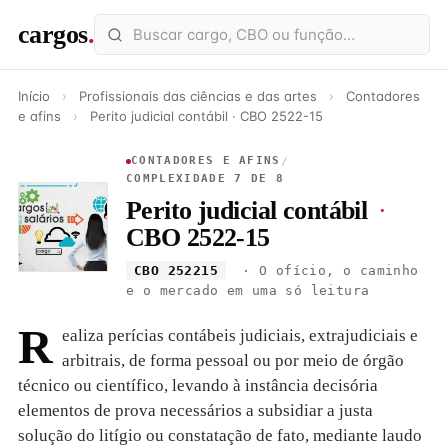
cargos
.
Início
›
Profissionais das ciências e das artes
›
Contadores
e afins
›
Perito judicial contábil · CBO 2522-15
CONTADORES E AFINS
/
COMPLEXIDADE 7 DE 8
Perito judicial contábil
·
CBO 2522-15
CBO 252215
· O ofício, o caminho
e o mercado em uma só leitura
R
ealiza perícias contábeis judiciais, extrajudiciais e
arbitrais, de forma pessoal ou por meio de órgão
técnico ou científico, levando à instância decisória
elementos de prova necessários a subsidiar a justa
solução do litígio ou constatação de fato, mediante laudo