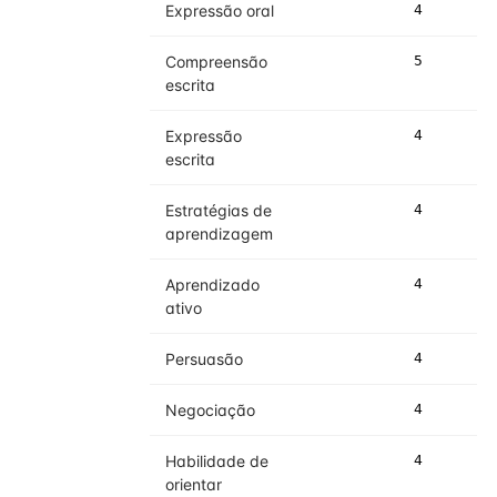
Expressão oral
4
4
Compreensão
5
5
escrita
Expressão
4
5
escrita
Estratégias de
4
4
aprendizagem
Aprendizado
4
4
ativo
Persuasão
4
5
Negociação
4
4
Habilidade de
4
5
orientar