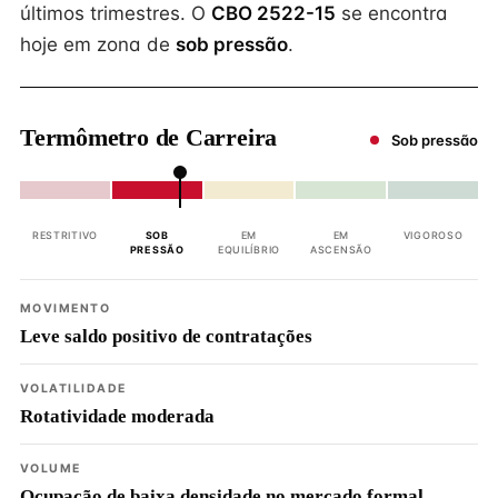
últimos trimestres. O
CBO 2522-15
se encontra
hoje em zona de
sob pressão
.
Termômetro de Carreira
Sob pressão
RESTRITIVO
SOB
EM
EM
VIGOROSO
PRESSÃO
EQUILÍBRIO
ASCENSÃO
MOVIMENTO
Leve saldo positivo de contratações
VOLATILIDADE
Rotatividade moderada
VOLUME
Ocupação de baixa densidade no mercado formal