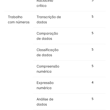
Raciocínio
5
5
crítico
Trabalho
Transcrição de
5
5
com números
dados
Comparação
5
5
de dados
Classificação
5
5
de dados
Compreensão
5
5
numérica
Expressão
4
5
numérica
Análise de
5
5
dados