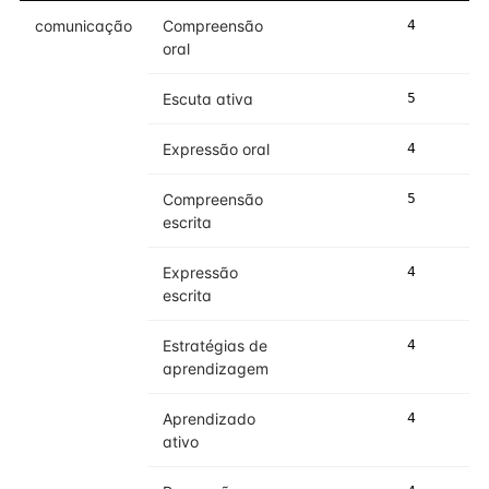
comunicação
Compreensão
4
4
oral
Escuta ativa
5
5
Expressão oral
4
4
Compreensão
5
5
escrita
Expressão
4
5
escrita
Estratégias de
4
4
aprendizagem
Aprendizado
4
4
ativo