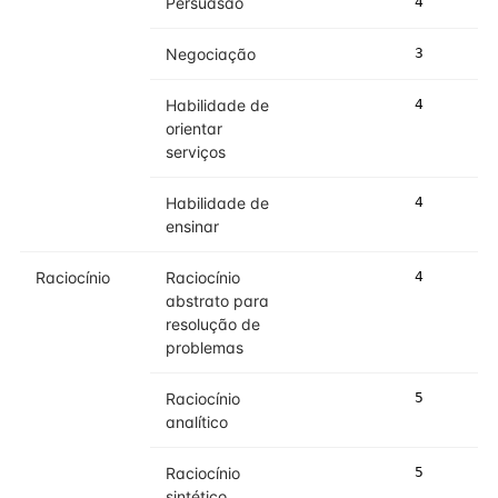
Persuasão
4
4
Negociação
3
4
Habilidade de
4
5
orientar
serviços
Habilidade de
4
4
ensinar
Raciocínio
Raciocínio
4
5
abstrato para
resolução de
problemas
Raciocínio
5
5
analítico
Raciocínio
5
5
sintético