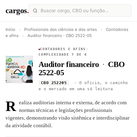
cargos
.
Início
›
Profissionais das ciências e das artes
›
Contadores
e afins
›
Auditor financeiro · CBO 2522-05
CONTADORES E AFINS
/
COMPLEXIDADE 7 DE 8
Auditor financeiro
·
CBO
2522-05
CBO 252205
· O ofício, o caminho
e o mercado em uma só leitura
R
ealiza auditorias interna e externa, de acordo com
normas técnicas e legislações profissionais
vigentes, demonstrando visão sistêmica e interdisciplinar
da atividade contábil.