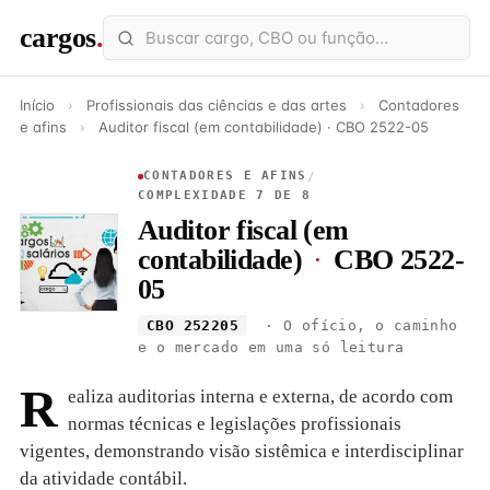
cargos
.
Início
›
Profissionais das ciências e das artes
›
Contadores
e afins
›
Auditor fiscal (em contabilidade) · CBO 2522-05
CONTADORES E AFINS
/
COMPLEXIDADE 7 DE 8
Auditor fiscal (em
contabilidade)
·
CBO 2522-
05
CBO 252205
· O ofício, o caminho
e o mercado em uma só leitura
R
ealiza auditorias interna e externa, de acordo com
normas técnicas e legislações profissionais
vigentes, demonstrando visão sistêmica e interdisciplinar
da atividade contábil.