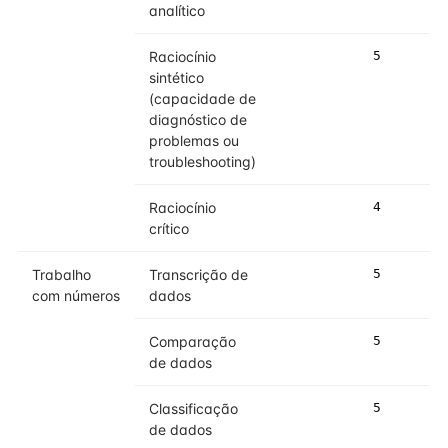
analítico
Raciocínio
5
5
sintético
(capacidade de
diagnóstico de
problemas ou
troubleshooting)
Raciocínio
4
5
crítico
Trabalho
Transcrição de
5
5
com números
dados
Comparação
5
5
de dados
Classificação
5
5
de dados