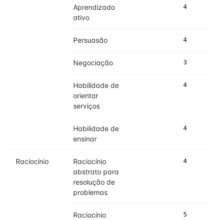
Aprendizado
4
4
ativo
Persuasão
4
4
Negociação
3
4
Habilidade de
4
5
orientar
serviços
Habilidade de
4
4
ensinar
Raciocínio
Raciocínio
4
5
abstrato para
resolução de
problemas
Raciocínio
5
5