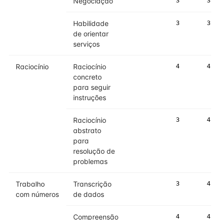
Negociação
3
3
Habilidade
3
3
de orientar
serviços
Raciocínio
Raciocínio
4
4
concreto
para seguir
instruções
Raciocínio
3
4
abstrato
para
resolução de
problemas
Trabalho
Transcrição
3
4
com números
de dados
Compreensão
4
4