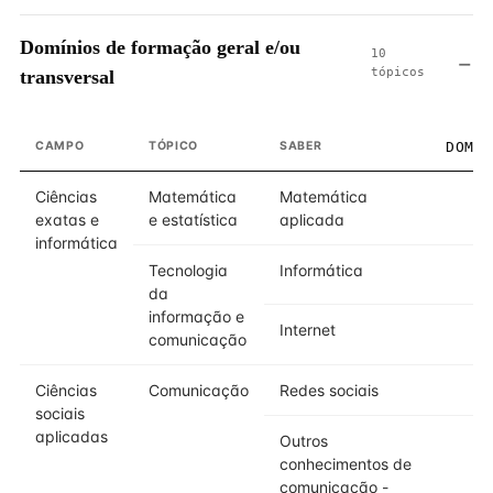
Domínios de formação geral e/ou
10
tópicos
transversal
CAMPO
TÓPICO
SABER
DOMÍ
Ciências
Matemática
Matemática
exatas e
e estatística
aplicada
informática
Tecnologia
Informática
da
informação e
Internet
comunicação
Ciências
Comunicação
Redes sociais
sociais
aplicadas
Outros
conhecimentos de
comunicação -