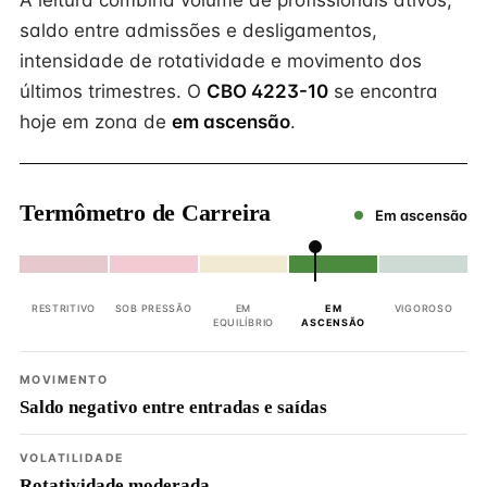
A leitura combina volume de profissionais ativos,
saldo entre admissões e desligamentos,
intensidade de rotatividade e movimento dos
últimos trimestres. O
CBO 4223-10
se encontra
hoje em zona de
em ascensão
.
Termômetro de Carreira
Em ascensão
RESTRITIVO
SOB PRESSÃO
EM
EM
VIGOROSO
EQUILÍBRIO
ASCENSÃO
MOVIMENTO
Saldo negativo entre entradas e saídas
VOLATILIDADE
Rotatividade moderada