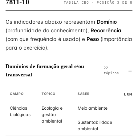
7811-10
TABELA CBO · POSIÇÃO 3 DE 8
Os indicadores abaixo representam
Domínio
(profundidade do conhecimento),
Recorrência
(com que frequência é usado) e
Peso
(importância
para o exercício).
Domínios de formação geral e/ou
22
tópicos
transversal
CAMPO
TÓPICO
SABER
DOMÍN
Ciências
Ecologia e
Meio ambiente
biológicas
gestão
ambiental
Sustentabilidade
ambiental