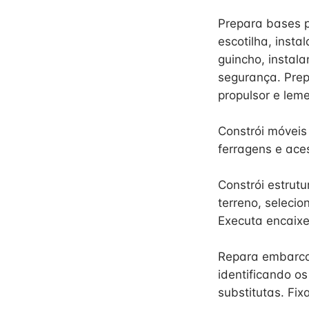
Prepara bases p
escotilha, inst
guincho, instal
segurança. Prep
propulsor e lem
Constrói móvei
ferragens e ace
Constrói estru
terreno, selecio
Executa encaixe
Repara embarcaç
identificando o
substitutas. Fi