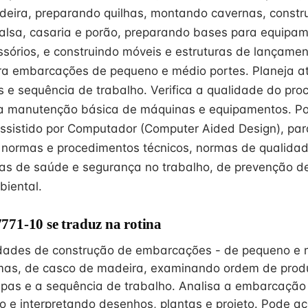
eira, preparando quilhas, montando cavernas, constr
alsa, casaria e porão, preparando bases para equipam
ssórios, e construindo móveis e estruturas de lançamen
a embarcações de pequeno e médio portes. Planeja at
s e sequência de trabalho. Verifica a qualidade do pro
ta manutenção básica de máquinas e equipamentos. P
istido por Computador (Computer Aided Design), para
 normas e procedimentos técnicos, normas de qualida
s de saúde e segurança no trabalho, de prevenção de
iental.
71-10 se traduz na rotina
idades de construção de embarcações - de pequeno e 
timas, de casco de madeira, examinando ordem de pro
apas e a sequência de trabalho. Analisa a embarcação
do e interpretando desenhos, plantas e projeto. Pode a