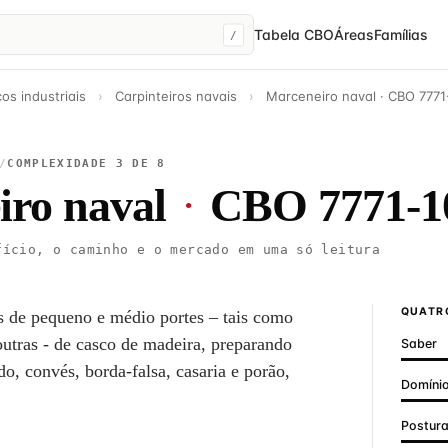
Tabela CBO
Áreas
Famílias
/
os industriais
›
Carpinteiros navais
›
Marceneiro naval · CBO 7771
/
COMPLEXIDADE 3 DE 8
iro naval
·
CBO 7771-1
ício, o caminho e o mercado em uma só leitura
QUATRO
s de pequeno e médio portes – tais como
 outras - de casco de madeira, preparando
Saber
o, convés, borda-falsa, casaria e porão,
Domínio
Postur