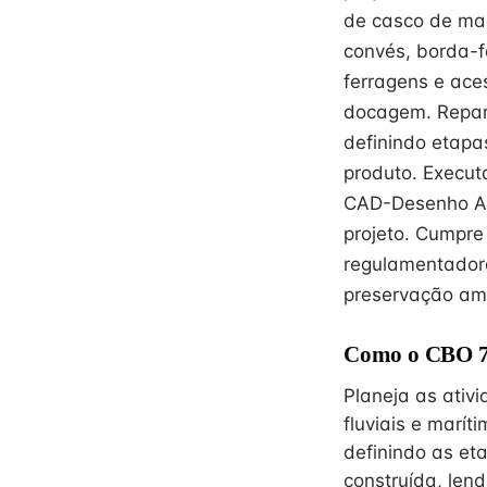
de casco de mad
convés, borda-f
ferragens e ace
docagem. Repar
definindo etapa
produto. Execu
CAD-Desenho Ass
projeto. Cumpre
regulamentadora
preservação amb
Como o CBO 77
Planeja as ativ
fluviais e marí
definindo as et
construída, len