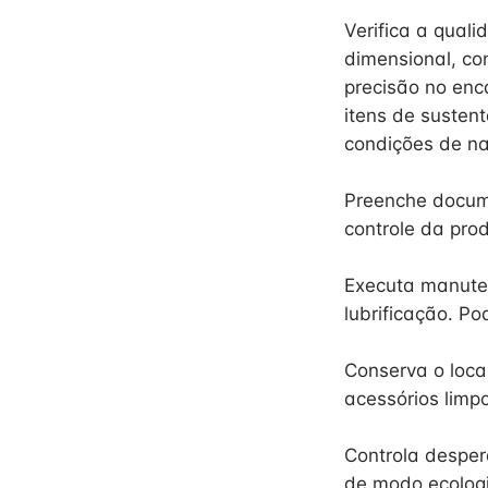
Verifica a qual
dimensional, con
precisão no enc
itens de susten
condições de na
Preenche docume
controle da pro
Executa manute
lubrificação. Po
Conserva o loca
acessórios limp
Controla desperd
de modo ecolog