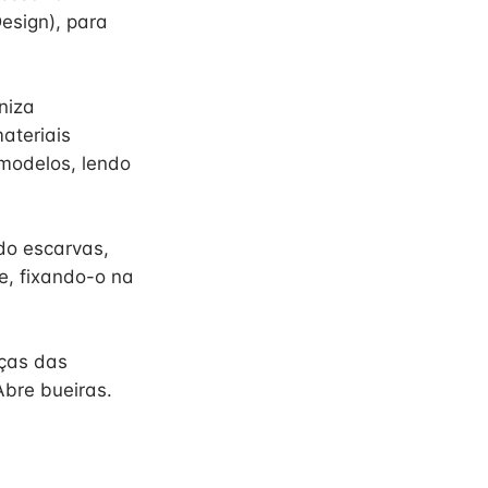
esign), para
niza
ateriais
modelos, lendo
do escarvas,
e, fixando-o na
ças das
Abre bueiras.