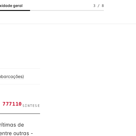
idade geral
3 / 8
embarcações)
 777110
SÍNTESE
rítimas de
entre outras -