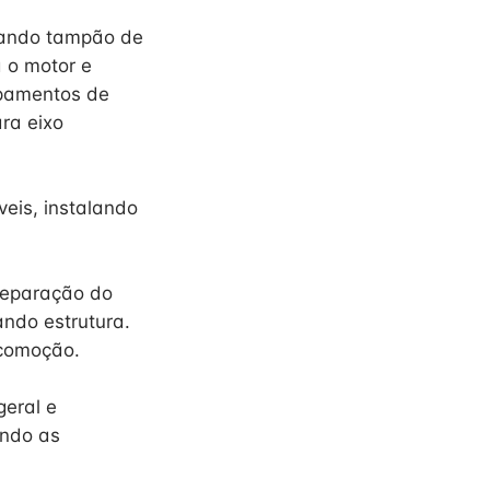
nando tampão de
 o motor e
ipamentos de
ra eixo
eis, instalando
reparação do
ando estrutura.
ocomoção.
eral e
ando as