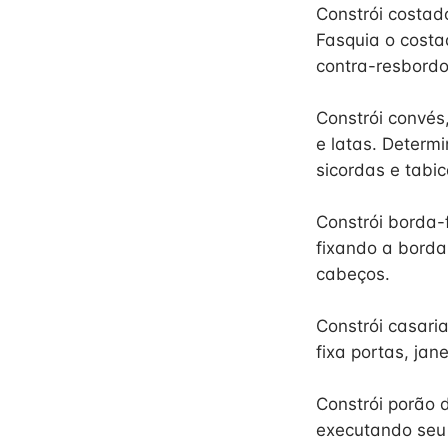
Constrói costad
Fasquia o costa
contra-resbord
Constrói convés
e latas. Determ
sicordas e tabic
Constrói borda
fixando a borda-
cabeços.
Constrói casari
fixa portas, jan
Constrói porão
executando seu 