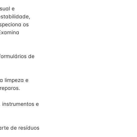
sual e
estabilidade,
nspeciona os
 Examina
formulários de
a limpeza e
 reparos.
 instrumentos e
arte de resíduos