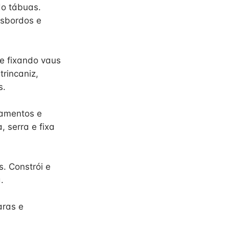
do tábuas.
esbordos e
e fixando vaus
trincaniz,
s.
bamentos e
, serra e fixa
. Constrói e
.
aras e