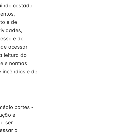
uindo costado,
entos,
to e de
ividades,
cesso e do
ode acessar
 leitura do
de e normas
 incêndios e de
médio portes -
dução e
 a ser
cessar o