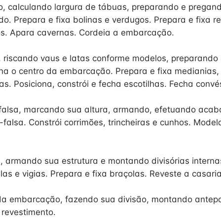
o, calculando largura de tábuas, preparando e pregan
do. Prepara e fixa bolinas e verdugos. Prepara e fixa r
os. Apara cavernas. Cordeia a embarcação.
, riscando vaus e latas conforme modelos, preparando 
ina o centro da embarcação. Prepara e fixa medianias, 
as. Posiciona, constrói e fecha escotilhas. Fecha convé
-falsa, marcando sua altura, armando, efetuando aca
falsa. Constrói corrimões, trincheiras e cunhos. Modela
a, armando sua estrutura e montando divisórias internas
elas e vigias. Prepara e fixa braçolas. Reveste a casaria
 da embarcação, fazendo sua divisão, montando antep
revestimento.