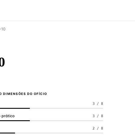
-10
0
 DIMENSÕES DO OFÍCIO
3 / 8
 prático
3 / 8
a
2 / 8