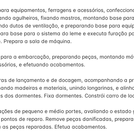
ara equipamentos, ferragens e acessórios, confeccio
alando agulheiros, fixando mastros, montando base para
ando dutos de ventilação, e preparando base para equ
ara base para o sistema do leme e executa furação pa
e. Prepara a sala de máquina.
s para a embarcação, preparando peças, montando móv
ssórios, e efetuando acabamentos.
turas de lançamento e de docagem, acompanhando a p
nando madeiras e materiais, unindo longarinas, e alinh
s dos dormentes. Fixa dormentes. Constrói carro de l
ões de pequeno e médio portes, avaliando o estado g
s pontos de reparo. Remove peças danificadas, prepar
xa as peças reparadas. Efetua acabamentos.