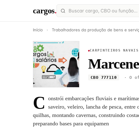
cargos
.
Início
›
Trabalhadores da produção de bens e serviç
CARPINTEIROS NAVAIS
Marcene
CBO 777110
· O of
C
onstrói embarcações fluviais e marítima
saveiro, veleiro, lancha de pesca, entre
quilhas, montando cavernas, construindo costad
preparando bases para equipamen