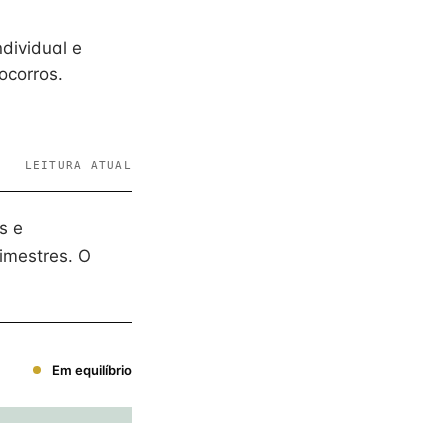
dividual e
ocorros.
LEITURA ATUAL
s e
imestres. O
Em equilíbrio