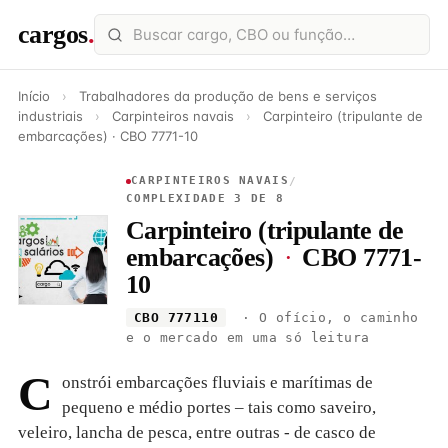
cargos
.
Início
›
Trabalhadores da produção de bens e serviços
industriais
›
Carpinteiros navais
›
Carpinteiro (tripulante de
embarcações) · CBO 7771-10
CARPINTEIROS NAVAIS
/
COMPLEXIDADE 3 DE 8
Carpinteiro (tripulante de
embarcações)
·
CBO 7771-
10
CBO 777110
· O ofício, o caminho
e o mercado em uma só leitura
C
onstrói embarcações fluviais e marítimas de
pequeno e médio portes – tais como saveiro,
veleiro, lancha de pesca, entre outras - de casco de